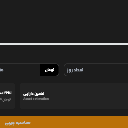
تومان
002197
تخمین دارایی
4
Asset estimation
تومان
محاسبه چیپی