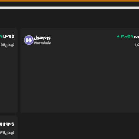
1.37
$
0.
%
3.05
%
ورم‌هول
Wormhole
1
تومان
687
07793
$
تومان
147