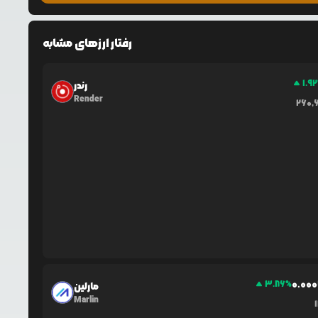
رفتار ارزهای مشابه
1.92
رندر
Render
260,
0.0
0
3.86
%
مارلین
Marlin