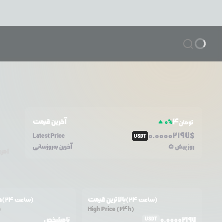
4
آخرین قیمت
0
%
تومان
0.0
0002197
$
Latest Price
USDT
5 روز پیش
آخرین به‌روزسانی
امر
بالاترین قیمت
ح
(24 ساعت)
(24 ساعت)
)
High Price (24h)
0.00002197
نامشخص
USDT