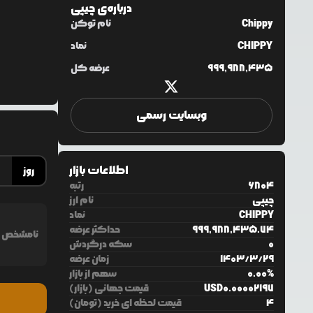
درباره‌ی
چیپی
Chippy
نام توکن
CHIPPY
نماد
999,988,435
عرضه کل
وبسایت رسمی
اطلاعات بازار
روز
6804
رتبه
چیپی
نام ارز
CHIPPY
نماد
999,988,435.74
حداکثر عرضه
نامشخص
0
سکه درگردش
29
/
3
/
1403
زمان عرضه
%
0.00
سهم از بازار
0.00002197
USD
قیمت جهانی (بازار)
4
قیمت لحظه ای خرید (تومان)