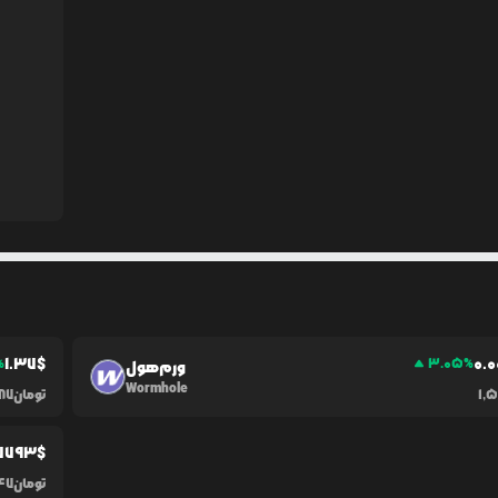
1.37
$
0.0
%
3.05
%
ورم‌هول
Wormhole
1,
تومان
87
7793
$
تومان
47