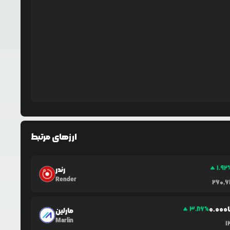
ارزهای مرتبط
1.92
رندر
Render
260,6
0.0
00
3.86
%
مارلین
Marlin
1