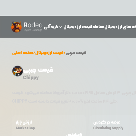
 های ارز دیجیتال
معامله
قیمت ارز دیجیتال
خرید آنی
قیمت
چیپی
/
قیمت ارزدیجیتال
/
صفحه اصلی
قیمت چیپی
Chippy
ال
چیپی
،
4
تومان معادل
0.00002197
دلار آمریکا معامله می‌شود. قیمت
تغییر قیمت داشته است.
طی ۲۴ ساعت اخیر %
0.00
+
CHIPPY
عرضه در گردش
ارزش بازار
Market Cap
Circulating Supply
نامشخص