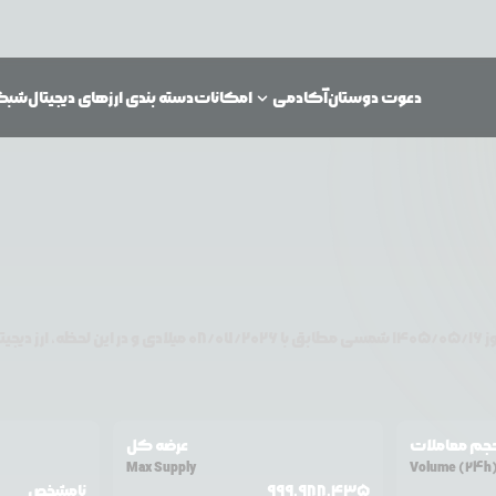
دعوت دوستان
آکادمی
امکانات
دسته بندی ارزهای دیجیتال
شبکه‌
وز
۱۴۰۵/۰۵/۱۶
شمسی مطابق با
08/07/2026
میلادی و در این لحظه، ارز دیجیت
جم معاملات
عرضه کل
Max Supply
Volume (24h
999,988,435
نامشخص