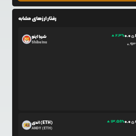
رفتار ارزهای مشابه
0.0
2.3
%
شیبا اینو
5
Shiba Inu
0.9
0.0
13.58
%
اندی (ETH)
5
ANDY (ETH)