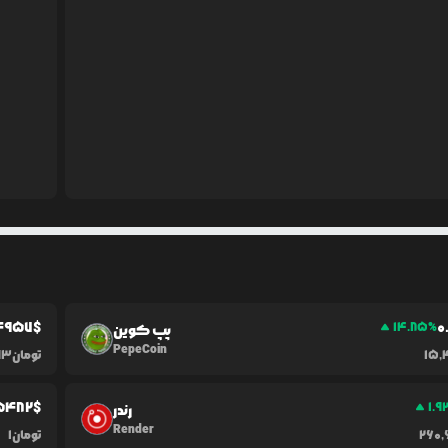
4957
$
0
14.85
%
پپ کوین
PepeCoin
15,
تومان
93
5482
$
1.9
رندر
Render
260,
تومان
1