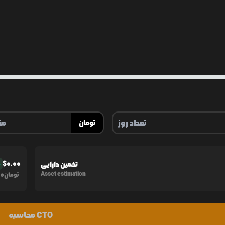
تومان
$
0.00
تخمین دارایی
%
0
Asset estimation
تومان
محاسبه CTO