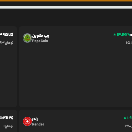
4957
$
0
14.85
%
پپ کوین
PepeCoin
15
تومان
393
5482
$
1.9
رندر
Render
260
تومان
1