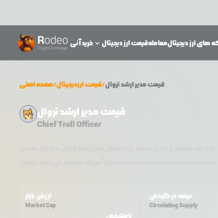
 های ارز دیجیتال
معامله
قیمت ارز دیجیتال
خرید آنی
قیمت
مدیر ارشد تروال
/
قیمت ارزدیجیتال
/
صفحه اصلی
قیمت مدیر ارشد تروال
Chief Troll Officer
08/07/
میلادی و در این لحظه، ارز دیجیتال
مدیر ارشد تروال
،
0
تومان معادل
0.0000000000000000000000000
عرضه در گردش
ارزش بازار
Market Cap
Circulating Supply
نامشخص