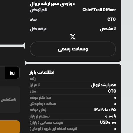
درباره‌ی
مدیر ارشد تروال
Chief Troll Officer
نام توکن
CTO
نماد
نامشخص
عرضه کل
وبسایت رسمی
اطلاعات بازار
روز
رتبه
مدیر ارشد تروال
نام ارز
CTO
نماد
0
حداکثر عرضه
نامشخص
0
سکه درگردش
25
/
10
/
1402
زمان عرضه
%
0.00
سهم از بازار
0.00
USD
قیمت جهانی (بازار)
0
قیمت لحظه ای خرید (تومان)