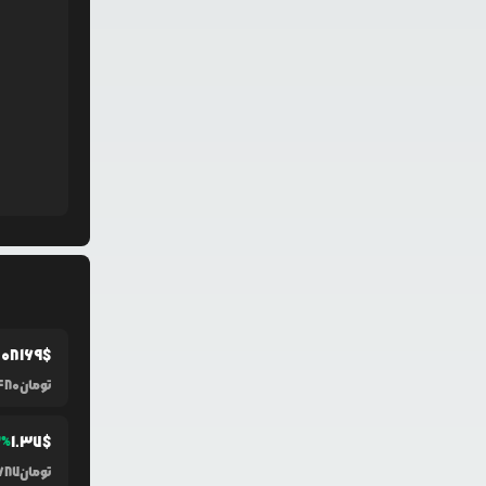
.0
8169
$
تومان
480
1.37
$
2
%
تومان
687