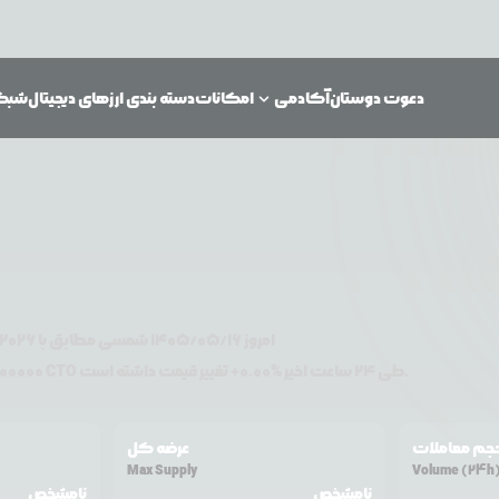
دعوت دوستان
آکادمی
امکانات
دسته بندی ارزهای دیجیتال
شبکه‌
امروز
۱۴۰۵/۰۵/۱۶
شمسی مطابق با
2026
تغییر قیمت داشته است.
طی ۲۴ ساعت اخیر %
0.00
+
CTO
دلار آمریکا معامله می‌شود. قیمت
00000
جم معاملات
عرضه کل
Max Supply
Volume (24h
نامشخص
نامشخص