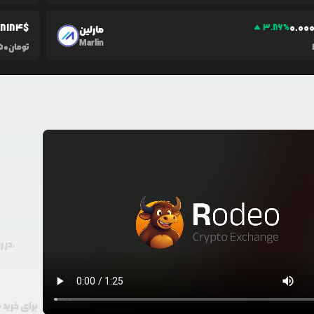
08184
$
0.0
0
3.86
%
مارلین
Marlin
تومان
50
در رودیو حتی با 100 هزار تومان هم امکان معامله و خرید ارز دیجیتال وجود دارد.
برای خرید 