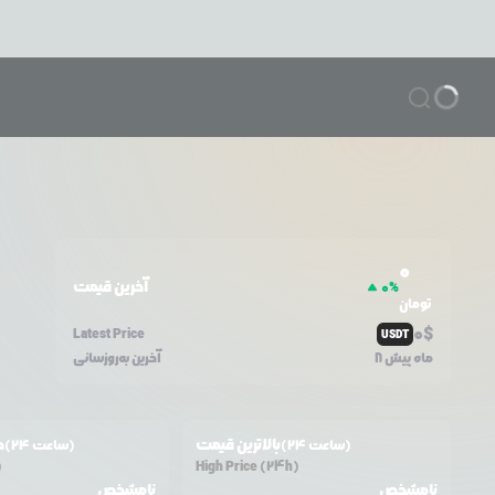
0
آخرین قیمت
0
%
تومان
0
$
Latest Price
USDT
8 ماه پیش
آخرین به‌روزسانی
بالاترین قیمت
ح
(24 ساعت)
(24 ساعت)
)
High Price (24h)
نامشخص
نامشخص