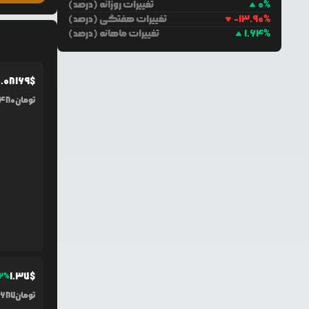
%
0
تغییرات روزانه (درصد)
%
-13.90
تغییرات هفتگی (درصد)
%
1.64
تغییرات ماهانه (درصد)
.0
8169
$
تومان
,480
1.37
$
2
%
تومان
,687