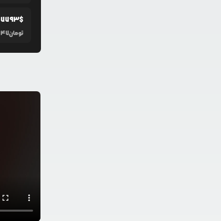
07793
$
تومان
147