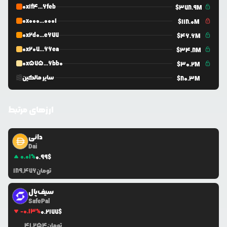
0x1f4...6feb
$
378.9M
0x000...0001
$
118.0M
0x2d0...e677
$
46.6M
0x207...66ea
$
34.8M
0x575...6bb0
$
30.2M
سایر مالکین
$
80.3M
ارزهای مرتبط
دائی
Dai
0.01
%
0.99
$
تومان
189,476
سیف‌پال
SafePal
-0.13
%
0.2177
$
تومان
41,254