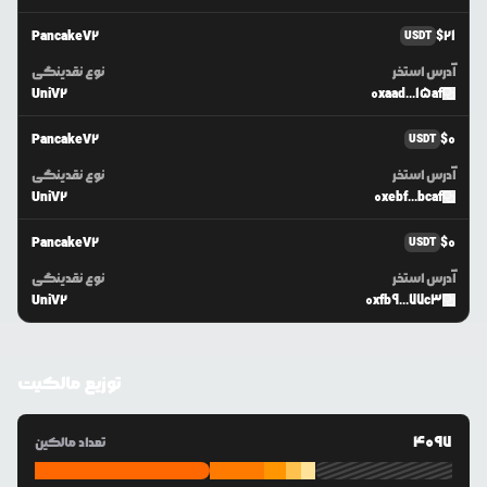
PancakeV2
$
21
USDT
آدرس استخر
نوع نقدینگی
UniV2
0xaad...15af
PancakeV2
$
0
USDT
آدرس استخر
نوع نقدینگی
UniV2
0xebf...bcaf
PancakeV2
$
0
USDT
آدرس استخر
نوع نقدینگی
UniV2
0xfb9...77c3
توزیع مالکیت
4097
تعداد مالکین