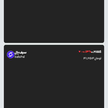
-0.13
%
0.2177
$
سیف‌پال
SafePal
تومان
41,254