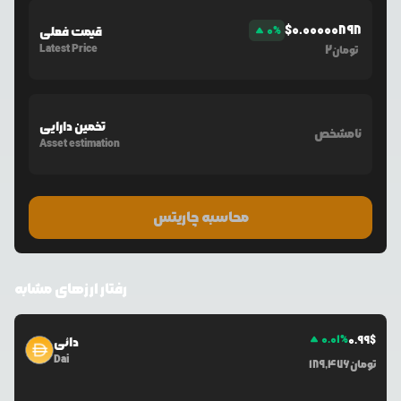
$
0.00000898
%
0
قیمت فعلی
Latest Price
2
تومان
تخمین دارایی
نامشخص
Asset estimation
محاسبه چاریتس
رفتار ارزهای مشابه
0.01
%
0.99
$
دائی
Dai
تومان
189,476