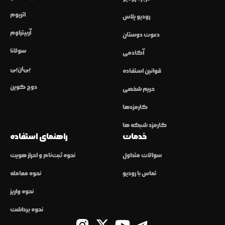
اتریوم
رودیو پلاس
آربیتراوم
دعوت دوستان
سولانا
آکادمی
بی‌ان‌بی
قوانین استفاده
دوج کوین
حریم شخصی
کارمزدها
کارمزد شبکه ها
خدمات
راهنمای استفاده
سوالات متداول
نحوه ثبت‌نام و احراز هویت
تماس با رودیو
نحوه معامله
نحوه واریز
نحوه برداشت