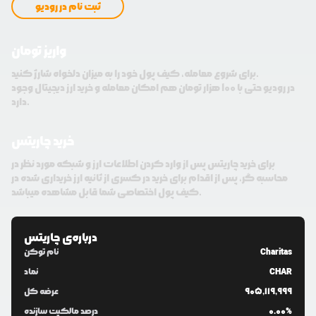
ثبت نام در رودیو
واریز تومان
برای شروع معامله، کیف پول خود را به میزان دلخواه شارژ کنید.
در رودیو حتی با 100 هزار تومان هم امکان معامله و خرید ارز دیجیتال وجود
دارد.
خرید چاریتس
برای خرید چاریتس پس از وارد کردن اطلاعات ارز و شبکه مورد نظر در
محاسبه گر، پس از اقدام برای خرید در کسری از ثانیه ارز خریداری شده در
کیف پول اختصاصی شما قابل مشاهده میباشد.
درباره‌ی
چاریتس
Charitas
نام توکن
CHAR
نماد
905,119,999
عرضه کل
0.00%
درصد مالکیت سازنده