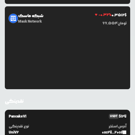
-0.32
%
0.3512
$
شبکه ماسک
Mask Network
تومان
66,554
نقدینگی
PancakeV1
$
127
USDT
آدرس استخر
نوع نقدینگی
UniV2
0xc27...20cd