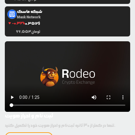
شبکه ماسک
Mask Network
-0.32
%
0.3512
$
تومان
66,554
ثبت نام و احراز هویت
تنها در کمتر از 30 ثانیه ثبت‌نام و احراز هویت خود را تکمیل کنید.