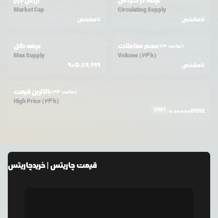
عرضه در گردش
ارزش بازار
Market Cap
Circulating Supply
نامشخص
نامشخص
حجم معاملات
عرضه کل
(24 ساعت)
Max Supply
Volume (24h)
نامشخص
905,119,999
بالاترین قیمت
(24 ساعت)
High Price (24h)
USDT
0.000008987
قیمت
چاریتس
| خرید
چاریتس