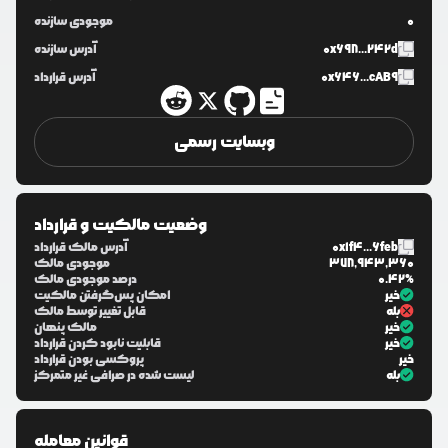
0
موجودی سازنده
0x698...242d
آدرس سازنده
0x646...cAB9
آدرس قرارداد
وبسایت رسمی
وضعیت مالکیت و قرارداد
0x1f4...6feb
آدرس مالک قرارداد
378,943,360
موجودی مالک
0.42%
درصد موجودی مالک
خیر
امکان پس‌گرفتن مالکیت
بله
قابل تغییر توسط مالک
خیر
مالک پنهان
خیر
قابلیت نابود کردن قرارداد
خیر
پروکسی بودن قرارداد
بله
لیست شده در صرافی غیر متمرکز
قوانین معامله