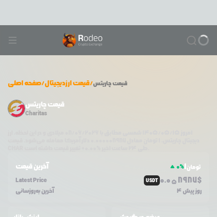
/
قیمت ارزدیجیتال
/
صفحه اصلی
قیمت
چاریتس
قیمت چاریتس
Charitas
امروز
۱۴۰۵/۰۵/۱۵
شمسی مطابق با
08/06/2026
میلادی و در این لحظه، ارز
دیجیتال
چاریتس
،
1
تومان معادل
0.000008987
دلار آمریکا معامله می‌شود. قیمت
تغییر قیمت داشته است.
طی ۲۴ ساعت اخیر %
0.00
+
CHAR
1
آخرین قیمت
0
%
تومان
0.0
8987
$
Latest Price
USDT
5
4 روز پیش
آخرین به‌روزسانی