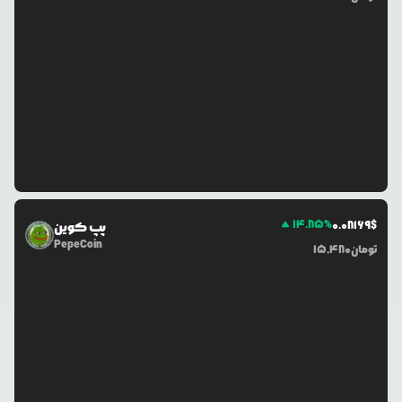
14.85
%
0.0
8169
$
پپ کوین
PepeCoin
تومان
15,480