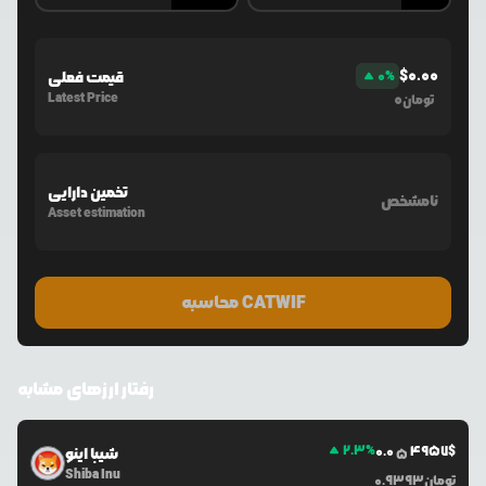
$
0.00
%
0
قیمت فعلی
Latest Price
0
تومان
تخمین دارایی
نامشخص
Asset estimation
محاسبه CATWIF
رفتار ارزهای مشابه
2.3
%
0.0
4957
$
شیبا اینو
5
Shiba Inu
تومان
0.9393