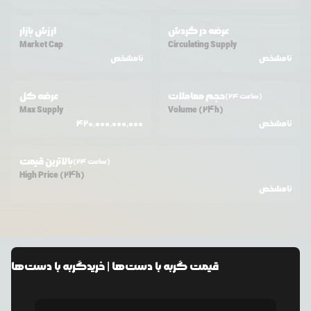
عرضه در گردش
ارزش بازار
Market Cap
Circulating Supply
نامشخص
نامشخص
حجم معاملات
عرضه کل
(24 ساعت)
Max Supply
Volume (24h)
نامشخص
420,000,000,000
بالاترین قیمت
(24 ساعت)
High Price (24h)
نامشخص
قیمت
گربه با دست‌ها
| خرید
گربه با دست‌ها