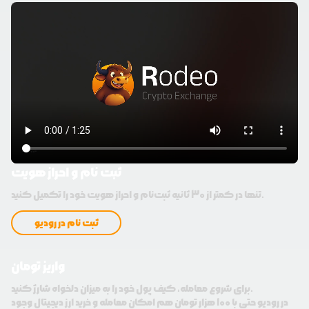
ثبت نام و احراز هویت
تنها در کمتر از 30 ثانیه ثبت‌نام و احراز هویت خود را تکمیل کنید.
ثبت نام در رودیو
واریز تومان
برای شروع معامله، کیف پول خود را به میزان دلخواه شارژ کنید.
در رودیو حتی با 100 هزار تومان هم امکان معامله و خرید ارز دیجیتال وجود