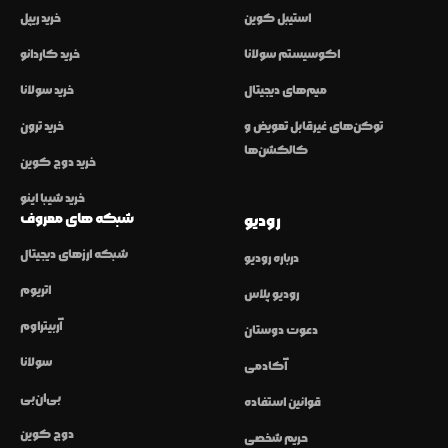
استیبل کوین
خرید ریپل
اکوسیستم سولانا
خرید کاردانو
میم‌های دیجیتال
خرید سولانا
توکن‌های غیرقابل تعویض و
خرید ترون
کالکشن‌ها
خرید دوج کوین
خرید شیبا اینو
شبکه های معروف
رودیو
شبکه ارزهای دیجیتال
درباره رودیو
اتریوم
رودیو پلاس
آربیتراوم
دعوت دوستان
سولانا
آکادمی
بی‌ان‌بی
قوانین استفاده
دوج کوین
حریم شخصی