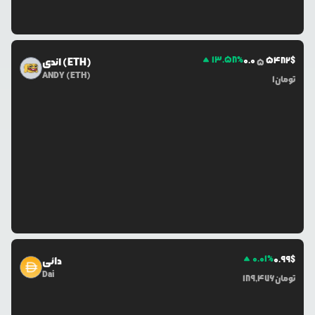
13.58
%
0.0
5482
$
اندی (ETH)
5
ANDY (ETH)
تومان
1
0.01
%
0.99
$
دائی
Dai
تومان
189,476