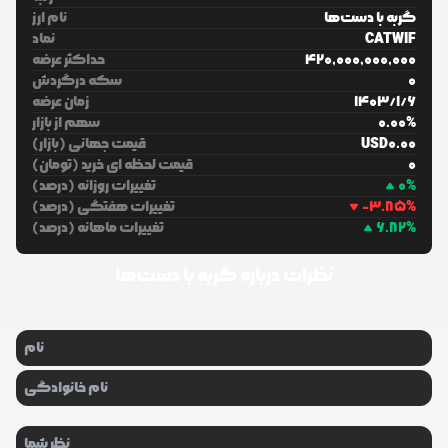
گربه با دست‌ها
نام ارز
CATWIF
نماد
420,000,000,000
حداکثر عرضه
0
سکه درگردش
6
/
1
/
1403
زمان عرضه
%
0.00
سهم از بازار
0.00
USD
قیمت جهانی (بازار)
0
قیمت لحظه ای خرید (تومان)
%
0
تغییرات روزانه (درصد)
%
-3.85
تغییرات هفتگی (درصد)
%
6.82
تغییرات ماهانه (درصد)
نظرات درباره
گربه با دست‌ها