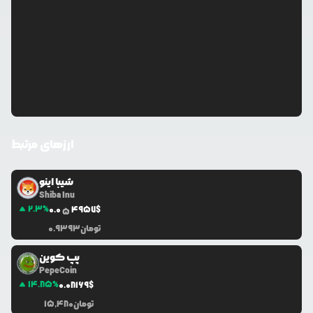
ارزهای مرتبط
شیبا اینو
Shiba Inu
2.3
%
0.0
4957
$
5
تومان
0.9393
پپ کوین
PepeCoin
14.85
%
0.0
8169
$
تومان
15,480