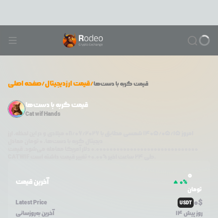
/
قیمت ارزدیجیتال
/
صفحه اصلی
قیمت
گربه با دست‌ها
قیمت گربه با دست‌ها
Cat wif Hands
امروز
۱۴۰۵/۰۵/۱۵
شمسی مطابق با
08/06/2026
میلادی و در این لحظه، ارز
دیجیتال
گربه با دست‌ها
،
0
تومان معادل
0.000000000000000000000000000000
دلار آمریکا معامله می‌شود. قیمت
تغییر قیمت داشته است.
طی ۲۴ ساعت اخیر %
0.00
+
CATWIF
0
آخرین قیمت
0
%
تومان
0
$
Latest Price
USDT
14 روز پیش
آخرین به‌روزسانی