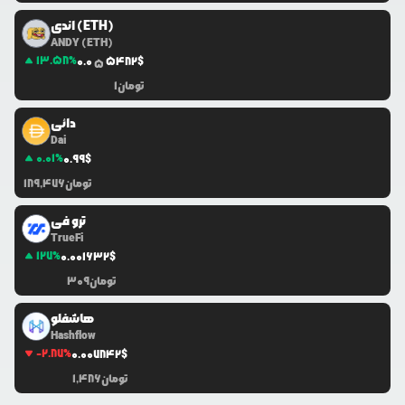
اندی (ETH)
ANDY (ETH)
13.58
%
0.0
5482
$
5
تومان
1
دائی
Dai
0.01
%
0.99
$
تومان
189,476
ترو فی
TrueFi
127
%
0.0
01632
$
تومان
309
هاشفلو
Hashflow
-2.87
%
0.0
07842
$
تومان
1,486