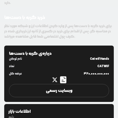
دارد.
خرید گربه با دست‌ها
برای خرید گربه با دست‌ها پس از وارد کردن اطلاعات ارز و شبکه مورد نظر
در محاسبه گر، پس از اقدام برای خرید در کسری از ثانیه ارز خریداری شده در
کیف پول اختصاصی شما قابل مشاهده میباشد.
درباره‌ی
گربه با دست‌ها
Cat wif Hands
نام توکن
CATWIF
نماد
420,000,000,000
عرضه کل
وبسایت رسمی
اطلاعات بازار
رتبه