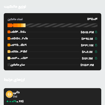
توزیع مالکیت
13704
تعداد مالکین
0xbf4...fc70
$
515.4M
0x55c...20fa
$
397.1M
0x26b...db19
$
341.6M
0x87e...47bf
$
208.1M
0xe40...01b3
$
176.8M
سایر مالکین
$
653.2M
ارزهای مرتبط
دائی
Dai
0.01
%
0.99
$