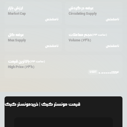
عرضه در گردش
ارزش بازار
Market Cap
Circulating Supply
نامشخص
نامشخص
حجم معاملات
عرضه کل
(24 ساعت)
Max Supply
Volume (24h)
نامشخص
نامشخص
بالاترین قیمت
(24 ساعت)
High Price (24h)
USDT
0.000001884
قیمت
مونستر کیک
| خرید
مونستر کیک