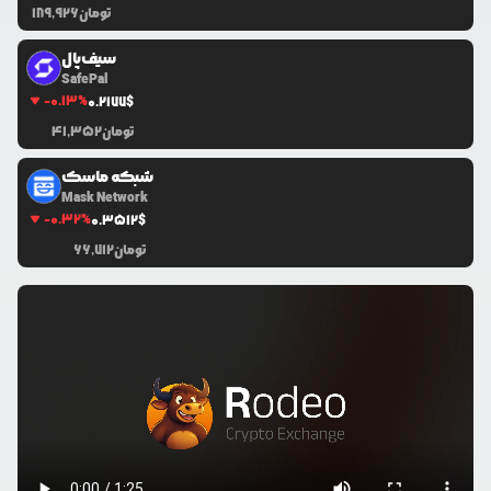
تومان
189,926
سیف‌پال
SafePal
-0.13
%
0.2177
$
تومان
41,352
شبکه ماسک
Mask Network
-0.32
%
0.3512
$
تومان
66,712