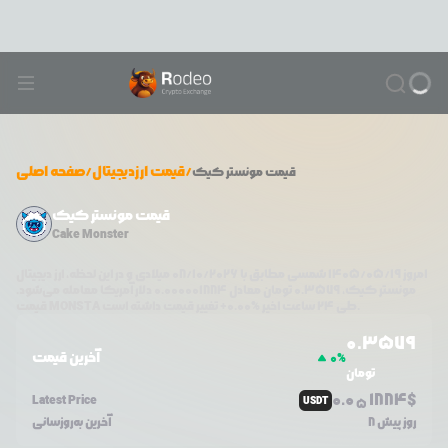
/
قیمت ارزدیجیتال
/
صفحه اصلی
قیمت
مونستر کیک
قیمت مونستر کیک
Cake Monster
امروز
۱۴۰۵/۰۵/۱۹
شمسی مطابق با
08/10/2026
میلادی و در این لحظه، ارز دیجیتال
مونستر کیک
،
0.3579
تومان معادل
0.000001884
دلار آمریکا معامله می‌شود.
تغییر قیمت داشته است.
طی ۲۴ ساعت اخیر %
0.00
+
MONSTA
قیمت
0.3579
آخرین قیمت
0
%
تومان
0.0
1884
$
Latest Price
USDT
5
8 روز پیش
آخرین به‌روزسانی