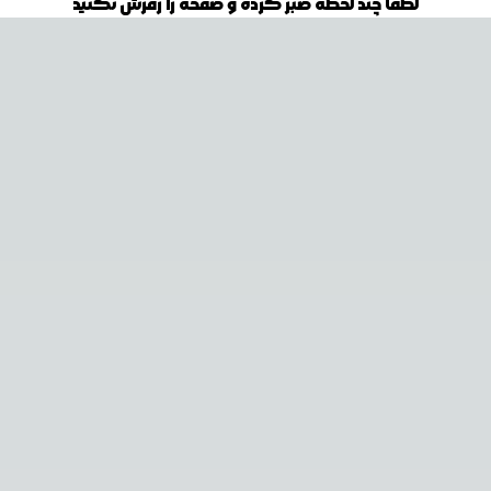
لطفا چند لحظه صبر کرده و صفحه را رفرش نکنید