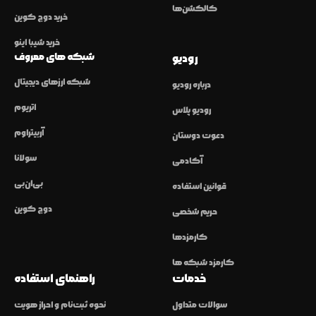
کالکشن‌ها
خرید دوج کوین
خرید شیبا اینو
شبکه های معروف
رودیو
شبکه ارزهای دیجیتال
درباره رودیو
اتریوم
رودیو پلاس
آربیتراوم
دعوت دوستان
سولانا
آکادمی
بی‌ان‌بی
قوانین استفاده
دوج کوین
حریم شخصی
کارمزدها
کارمزد شبکه ها
خدمات
راهنمای استفاده
سوالات متداول
نحوه ثبت‌نام و احراز هویت