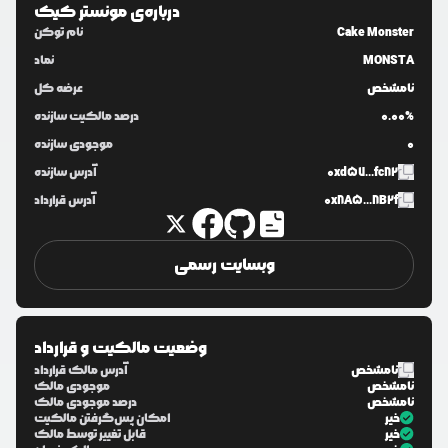
درباره‌ی
مونستر کیک
Cake Monster
نام توکن
MONSTA
نماد
نامشخص
عرضه کل
0.00%
درصد مالکیت سازنده
0
موجودی سازنده
0xd57...fc82
آدرس سازنده
0x8A5...8B2f
آدرس قرارداد
وبسایت رسمی
وضعیت مالکیت و قرارداد
نامشخص
آدرس مالک قرارداد
نامشخص
موجودی مالک
نامشخص
درصد موجودی مالک
خیر
امکان پس‌گرفتن مالکیت
خیر
قابل تغییر توسط مالک