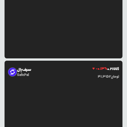
-0.13
%
0.2177
$
سیف‌پال
SafePal
تومان
41,352