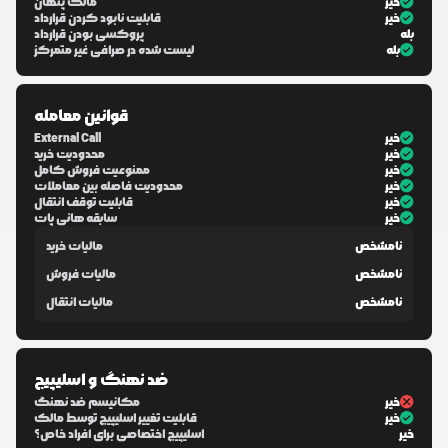
خیر
مالک پنهان
خیر
قابلیت نابود کردن قرارداد
بله
پروکسی بودن قرارداد
بله
لیست شده در صرافی غیر متمرکز
قوانین معامله
خیر
External Call
خیر
محدودیت خرید
خیر
ممنوعیت فروش کامل
خیر
محدودیت فاصله بین معاملات
خیر
قابلیت توقف انتقال
خیر
سابقه هانی پات
نامشخص
مالیات خرید
نامشخص
مالیات فروش
نامشخص
مالیات انتقال
ضد نهنگ و اسلیپیج
خیر
مکانیسم ضد نهنگ
خیر
قابلیت تغییر اسلیپیج توسط مالک
خیر
اسلیپیج اختصاصی برای افراد خاص؟