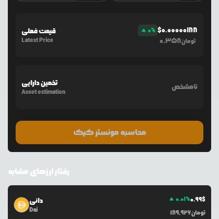
$
0.00000188
%
0
قیمت فعلی
Latest Price
0.358
تومان
تخمین دارایی
نامشخص
Asset estimation
محاسبه مونستر کیک
رفتار ارزهای مشابه
0.01
%
0.99
$
دائی
Dai
تومان
189,926