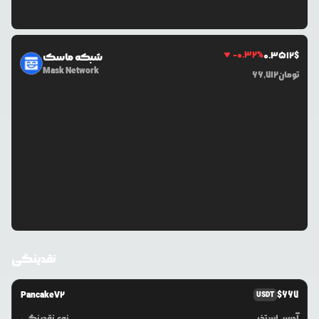
-0.32
%
0.3512
$
شبکه ماسک
Mask Network
تومان
66,712
نقدینگی
PancakeV2
$
667
USDT
آدرس استخر
نوع نقدینگی