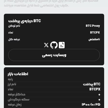
محاسبه گر، پس از اقدام برای خرید در کسری از ثانیه ارز خریداری شده در
کیف پول اختصاصی شما قابل مشاهده میباشد.
پرداخت BTC
درباره‌ی
BTC Proxy
نام توکن
BTCPX
نماد
نامشخص
عرضه کل
وبسایت رسمی
اطلاعات بازار
رتبه
پرداخت BTC
نام ارز
BTCPX
نماد
0
حداکثر عرضه
0
سکه درگردش
25
/
10
/
1400
زمان عرضه