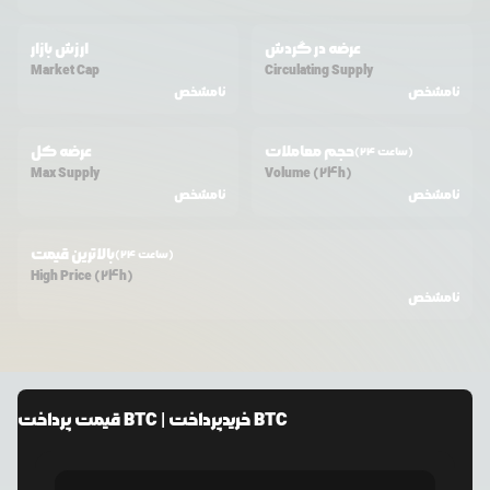
عرضه در گردش
ارزش بازار
Market Cap
Circulating Supply
نامشخص
نامشخص
حجم معاملات
عرضه کل
(24 ساعت)
Max Supply
Volume (24h)
نامشخص
نامشخص
بالاترین قیمت
(24 ساعت)
High Price (24h)
نامشخص
پرداخت BTC
| خرید
پرداخت BTC
قیمت