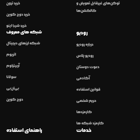
توکن‌های غیرقابل تعویض و
خرید ترون
کالکشن‌ها
خرید دوج کوین
خرید شیبا اینو
شبکه های معروف
رودیو
شبکه ارزهای دیجیتال
درباره رودیو
اتریوم
رودیو پلاس
آربیتراوم
دعوت دوستان
سولانا
آکادمی
بی‌ان‌بی
قوانین استفاده
دوج کوین
حریم شخصی
کارمزدها
کارمزد شبکه ها
خدمات
راهنمای استفاده