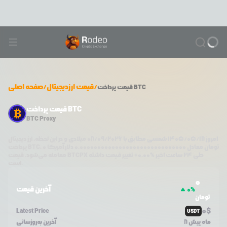
/
قیمت ارزدیجیتال
/
صفحه اصلی
پرداخت BTC
قیمت
قیمت پرداخت BTC
BTC Proxy
امروز
۱۴۰۵/۰۵/۱۸
شمسی مطابق با
08/09/2026
میلادی و در این لحظه، ارز دیجیتال
تومان معادل
0.000000000000000000000000000000
دلار آمریکا
0
،
پرداخت BTC
طی ۲۴ ساعت اخیر %
0.00
+
تغییر قیمت داشته
BTCPX
معامله می‌شود. قیمت
است.
0
آخرین قیمت
0
%
تومان
0
$
Latest Price
USDT
8 ماه پیش
آخرین به‌روزسانی