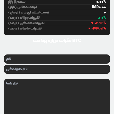
%
0.00
سهم از بازار
0.00
USD
قیمت جهانی (بازار)
0
قیمت لحظه ای خرید (تومان)
%
0
تغییرات روزانه (درصد)
%
-2.92
تغییرات هفتگی (درصد)
%
-33.01
تغییرات ماهانه (درصد)
پرداخت BTC
نظرات درباره