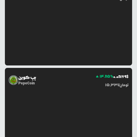
14.85
%
0.0
8169
$
پپ کوین
PepeCoin
تومان
15,337