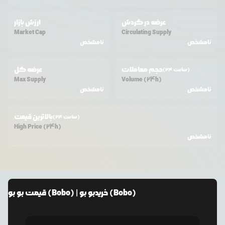
عرضه در گردش
ارزش بازار
Market Cap
Circulating Supply
نامشخص
نامشخص
حجم معاملات
عرضه کل
(24 ساعت)
Max Supply
Volume (24h)
نامشخص
نامشخص
بالاترین قیمت
(24 ساعت)
High Price (24h)
نامشخص
بو بو (Bobo)
| خرید
بو بو (Bobo)
قیمت