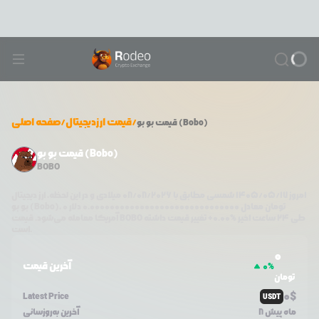
/
قیمت ارزدیجیتال
/
صفحه اصلی
بو بو (Bobo)
قیمت
قیمت بو بو (Bobo)
BOBO
امروز
۱۴۰۵/۰۵/۱۷
شمسی مطابق با
08/08/2026
میلادی و در این لحظه، ارز دیجیتال
تومان معادل
0.000000000000000000000000000000
دلار
0
،
بو بو (Bobo)
طی ۲۴ ساعت اخیر %
0.00
+
تغییر قیمت داشته
BOBO
آمریکا معامله می‌شود. قیمت
است.
0
آخرین قیمت
0
%
تومان
0
$
Latest Price
USDT
8 ماه پیش
آخرین به‌روزسانی