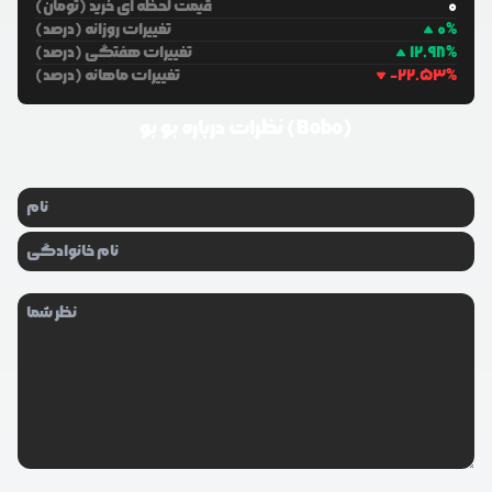
0
قیمت لحظه ای خرید (تومان)
%
0
تغییرات روزانه (درصد)
%
12.98
تغییرات هفتگی (درصد)
%
-22.53
تغییرات ماهانه (درصد)
بو بو (Bobo)
نظرات درباره