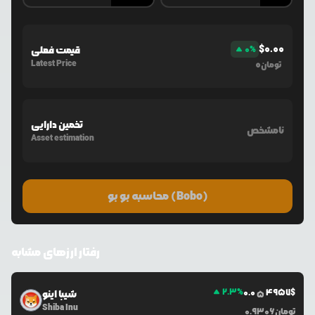
$
0.00
%
0
قیمت فعلی
Latest Price
0
تومان
تخمین دارایی
نامشخص
Asset estimation
محاسبه بو بو (Bobo)
رفتار ارزهای مشابه
2.3
%
0.0
4957
$
شیبا اینو
5
Shiba Inu
تومان
0.9306