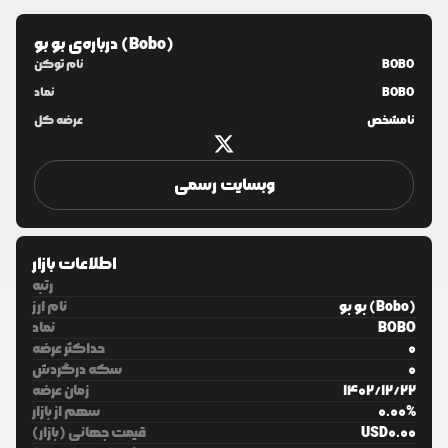
بو بو (Bobo)
درباره‌ی
BOBO
نام توکن
BOBO
نماد
نامشخص
عرضه کل
وبسایت رسمی
اطلاعات بازار
رتبه
بو بو (Bobo)
نام ارز
BOBO
نماد
0
حداکثر عرضه
0
سکه درگردش
22
/
12
/
1402
زمان عرضه
%
0.00
سهم از بازار
0.00
USD
قیمت جهانی (بازار)