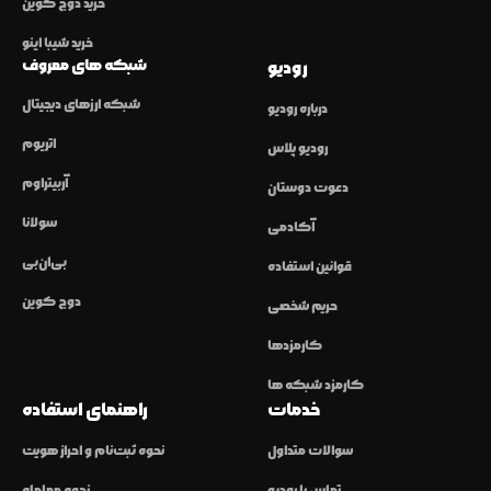
خرید دوج کوین
خرید شیبا اینو
شبکه های معروف
رودیو
شبکه ارزهای دیجیتال
درباره رودیو
اتریوم
رودیو پلاس
آربیتراوم
دعوت دوستان
سولانا
آکادمی
بی‌ان‌بی
قوانین استفاده
دوج کوین
حریم شخصی
کارمزدها
کارمزد شبکه ها
خدمات
راهنمای استفاده
سوالات متداول
نحوه ثبت‌نام و احراز هویت
تماس با رودیو
نحوه معامله