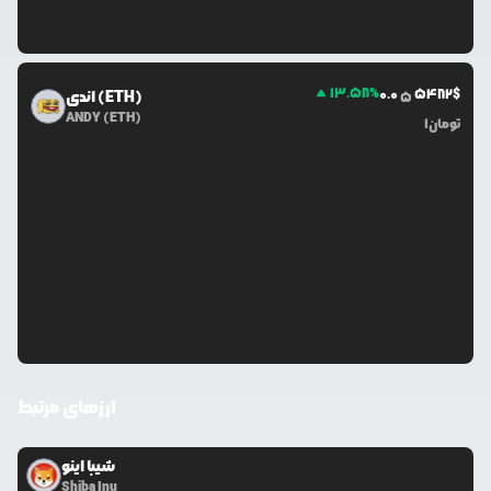
13.58
%
0.0
5482
$
اندی (ETH)
5
ANDY (ETH)
تومان
1
ارزهای مرتبط
شیبا اینو
Shiba Inu