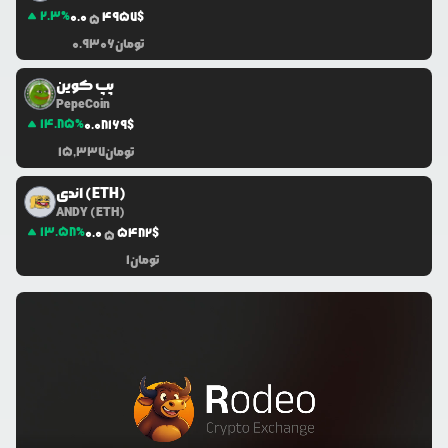
2.3
%
0.0
4957
$
5
تومان
0.9306
پپ کوین
PepeCoin
14.85
%
0.0
8169
$
تومان
15,337
اندی (ETH)
ANDY (ETH)
13.58
%
0.0
5482
$
5
تومان
1