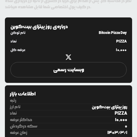
نظر در محاسبه گر، پس از اقدام برای خرید در کسری از ثانیه ارز خریداری شده
در کیف پول اختصاصی شما قابل مشاهده میباشد.
درباره‌ی
روز پیتزای بیت‌کوین
Bitcoin Pizza Day
نام توکن
PIZZA
نماد
10,000
عرضه کل
وبسایت رسمی
اطلاعات بازار
رتبه
روز پیتزای بیت‌کوین
نام ارز
PIZZA
نماد
10,000
حداکثر عرضه
0
سکه درگردش
1
/
3
/
1403
زمان عرضه