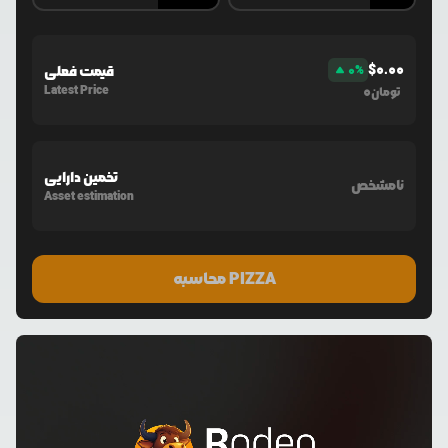
$
0.00
%
0
قیمت فعلی
Latest Price
0
تومان
تخمین دارایی
نامشخص
Asset estimation
محاسبه PIZZA