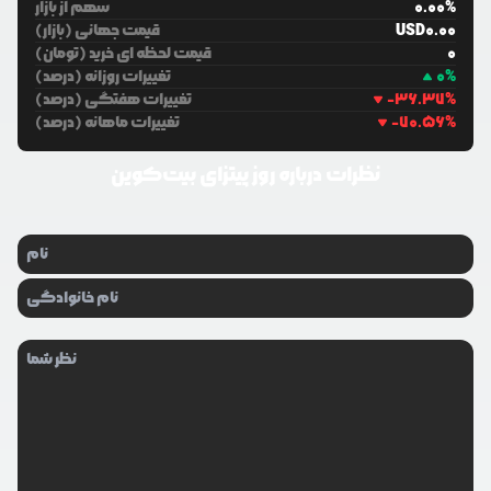
%
0.00
سهم از بازار
0.00
USD
قیمت جهانی (بازار)
0
قیمت لحظه ای خرید (تومان)
%
0
تغییرات روزانه (درصد)
%
-36.37
تغییرات هفتگی (درصد)
%
-70.56
تغییرات ماهانه (درصد)
نظرات درباره
روز پیتزای بیت‌کوین