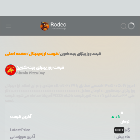
/
قیمت ارزدیجیتال
/
صفحه اصلی
قیمت
روز پیتزای بیت‌کوین
قیمت روز پیتزای بیت‌کوین
Bitcoin Pizza Day
امروز
۱۴۰۵/۰۵/۱۶
شمسی مطابق با
08/07/2026
میلادی و در این لحظه، ارز دیجیتال
روز پیتزای بیت‌کوین
،
0
تومان معادل
0.000000000000000000000000000000
دلار
طی ۲۴ ساعت اخیر %
0.00
+
تغییر قیمت داشته
PIZZA
آمریکا معامله می‌شود. قیمت
است.
0
آخرین قیمت
0
%
تومان
0
$
Latest Price
USDT
1 ماه پیش
آخرین به‌روزسانی