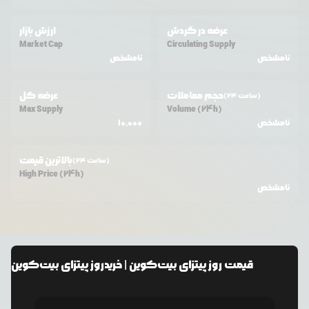
عرضه در گردش
ارزش بازار
Market Cap
Circulating Supply
نامشخص
نامشخص
حجم معاملات
عرضه کل
(24 ساعت)
Max Supply
Volume (24h)
نامشخص
10,000
بالاترین قیمت
(24 ساعت)
High Price (24h)
نامشخص
قیمت
روز پیتزای بیت‌کوین
| خرید
روز پیتزای بیت‌کوین