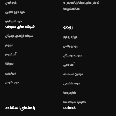
توکن‌های غیرقابل تعویض و
خرید ترون
کالکشن‌ها
خرید دوج کوین
خرید شیبا اینو
شبکه های معروف
رودیو
شبکه ارزهای دیجیتال
درباره رودیو
اتریوم
رودیو پلاس
آربیتراوم
دعوت دوستان
سولانا
آکادمی
بی‌ان‌بی
قوانین استفاده
دوج کوین
حریم شخصی
کارمزدها
کارمزد شبکه ها
خدمات
راهنمای استفاده