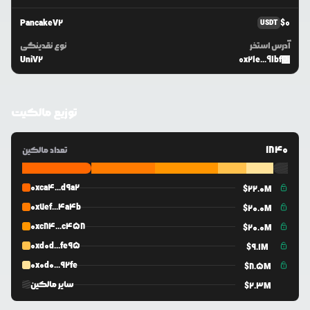
PancakeV2
$
0
USDT
آدرس استخر
نوع نقدینگی
UniV2
0x21e...91bf
توزیع مالکیت
1840
تعداد مالکین
0xca4...d9a2
$
22.0M
0x7ef...4a4b
$
20.0M
0xc84...c458
$
20.0M
0xd0d...fe95
$
9.1M
0x0d0...92fe
$
8.5M
سایر مالکین
$
2.3M