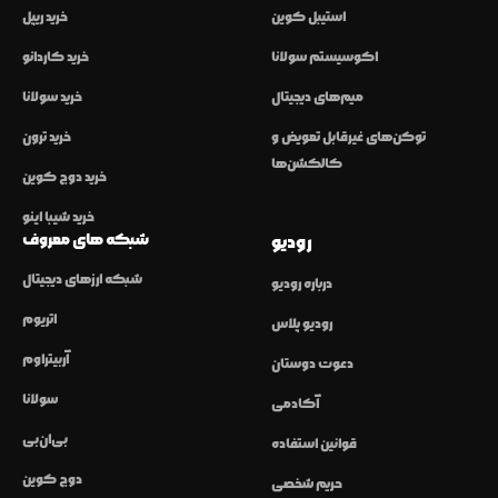
استیبل کوین
خرید ریپل
اکوسیستم سولانا
خرید کاردانو
میم‌های دیجیتال
خرید سولانا
توکن‌های غیرقابل تعویض و
خرید ترون
کالکشن‌ها
خرید دوج کوین
خرید شیبا اینو
شبکه های معروف
رودیو
شبکه ارزهای دیجیتال
درباره رودیو
اتریوم
رودیو پلاس
آربیتراوم
دعوت دوستان
سولانا
آکادمی
بی‌ان‌بی
قوانین استفاده
دوج کوین
حریم شخصی