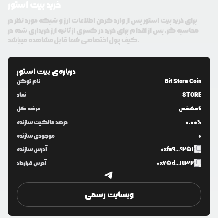
خرید بیت استور
برای خرید بیت استور پس از وارد کردن اطلاعات ارز و شبکه مورد نظر در
محاسبه گر، پس از اقدام برای خرید در کسری از ثانیه ارز خریداری شده در
کیف پول اختصاصی شما قابل مشاهده میباشد.
درباره‌ی
بیت استور
Bit Store Coin
نام توکن
STORE
نماد
نامشخص
عرضه کل
0.00%
درصد مالکیت سازنده
0
موجودی سازنده
0xfa9...9251
آدرس سازنده
0x65d...1732
آدرس قرارداد
وبسایت رسمی