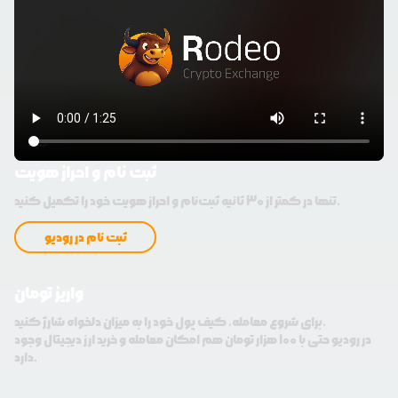
ثبت نام و احراز هویت
تنها در کمتر از 30 ثانیه ثبت‌نام و احراز هویت خود را تکمیل کنید.
ثبت نام در رودیو
واریز تومان
برای شروع معامله، کیف پول خود را به میزان دلخواه شارژ کنید.
در رودیو حتی با 100 هزار تومان هم امکان معامله و خرید ارز دیجیتال وجود
دارد.