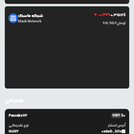
-0.32
%
0.3512
$
شبکه ماسک
Mask Network
تومان
65,956
نقدینگی
PancakeV2
$
0
USDT
آدرس استخر
نوع نقدینگی
UniV2
0xda5...b11e