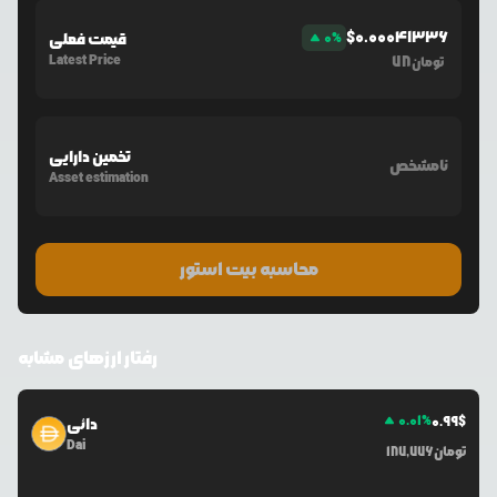
$
0.00041336
%
0
قیمت فعلی
Latest Price
78
تومان
تخمین دارایی
نامشخص
Asset estimation
محاسبه بیت استور
رفتار ارزهای مشابه
0.01
%
0.99
$
دائی
Dai
تومان
187,776