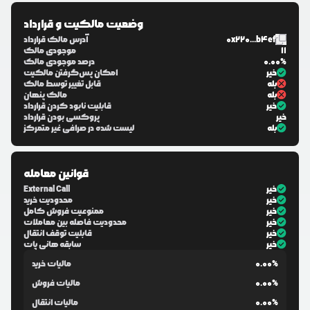
وضعیت مالکیت و قرارداد
0x220...b4ef
آدرس مالک قرارداد
11
موجودی مالک
0.00%
درصد موجودی مالک
خیر
امکان پس‌گرفتن مالکیت
بله
قابل تغییر توسط مالک
بله
مالک پنهان
خیر
قابلیت نابود کردن قرارداد
خیر
پروکسی بودن قرارداد
بله
لیست شده در صرافی غیر متمرکز
قوانین معامله
خیر
External Call
خیر
محدودیت خرید
خیر
ممنوعیت فروش کامل
خیر
محدودیت فاصله بین معاملات
خیر
قابلیت توقف انتقال
خیر
سابقه هانی پات
0.00%
مالیات خرید
0.00%
مالیات فروش
0.00%
مالیات انتقال