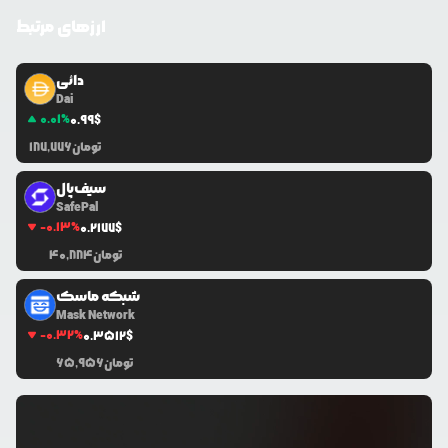
ارزهای مرتبط
دائی
Dai
0.01
%
0.99
$
تومان
187,776
سیف‌پال
SafePal
-0.13
%
0.2177
$
تومان
40,884
شبکه ماسک
Mask Network
-0.32
%
0.3512
$
تومان
65,956