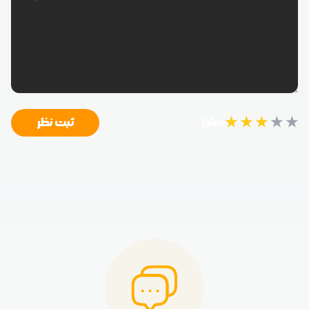
★
★
★
★
★
ثبت نظر
امتیاز: