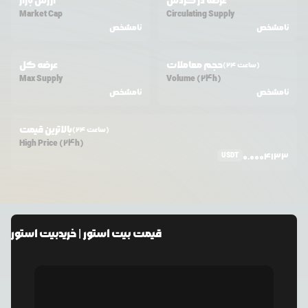
عرضه در گردش
ارزش بازار
Market Cap
Circulating Supply
نامشخص
نامشخص
حجم معاملات
عرضه کل
(24 ساعت)
Max Supply
Volume (24h)
نامشخص
نامشخص
بالاترین قیمت
(24 ساعت)
High Price (24h)
USDT
0.0004133
قیمت
بیت استور
| خرید
بیت استور