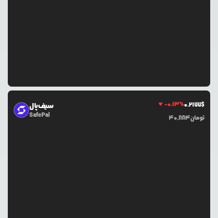
-0.13
%
0.2177
$
سیف‌پال
SafePal
تومان
40,884