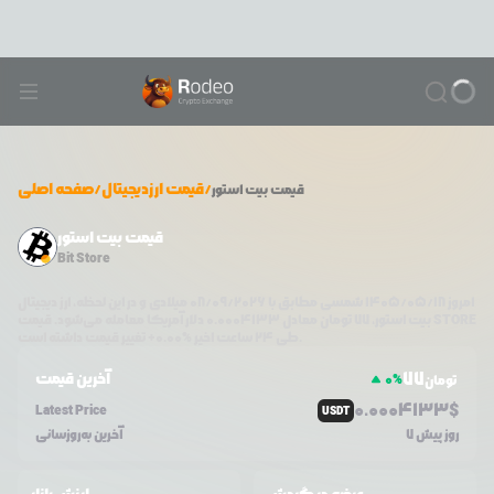
/
قیمت ارزدیجیتال
/
صفحه اصلی
قیمت
بیت استور
قیمت بیت استور
Bit Store
امروز
۱۴۰۵/۰۵/۱۸
شمسی مطابق با
08/09/2026
میلادی و در این لحظه، ارز دیجیتال
STORE
دلار آمریکا معامله می‌شود. قیمت
بیت استور
،
77
تومان معادل
0.0004133
تغییر قیمت داشته است.
طی ۲۴ ساعت اخیر %
0.00
+
77
آخرین قیمت
0
%
تومان
0.0
004133
$
Latest Price
USDT
7 روز پیش
آخرین به‌روزسانی