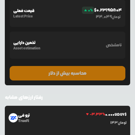
$
0.23195804
%
0
قیمت فعلی
Latest Price
44,049
تومان
تخمین دارایی
نامشخص
Asset estimation
محاسبه بیش از دلار
رفتار ارزهای مشابه
-3.33
%
0.0
007576
$
ترو فی
TrueFi
تومان
143