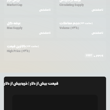
عرضه در گردش
ارزش بازار
Market Cap
Circulating Supply
نامشخص
نامشخص
حجم معاملات
عرضه کل
(24 ساعت)
Max Supply
Volume (24h)
نامشخص
نامشخص
بالاترین قیمت
(24 ساعت)
High Price (24h)
USDT
0.2319
قیمت
بیش از دلار
| خرید
بیش از دلار