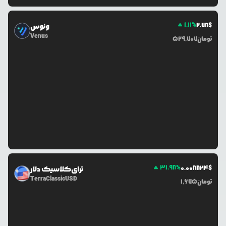
1.11
%
2.78
$
ونوس
Venus
تومان
529,707
31.98
%
0.0
08824
$
ترای‌کلاسیک دلار
TerraClassicUSD
تومان
1,675