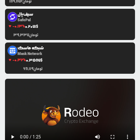
تومان
189,872
سیف‌پال
SafePal
-0.13
%
0.2071
$
تومان
39,337
شبکه ماسک
Mask Network
-0.32
%
0.3587
$
تومان
68,119