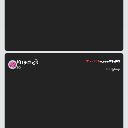
-0.18
%
0.0
006904
$
IQ (آی کیو)
IQ
تومان
131