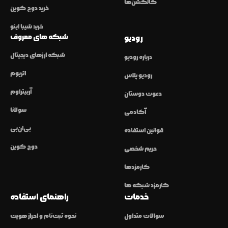
کالکشن‌ها
خرید دوج کوین
خرید شیبا اینو
شبکه های معروف
رودیو
شبکه ارزهای دیجیتال
درباره رودیو
اتریوم
رودیو پلاس
آربیتراوم
دعوت دوستان
سولانا
آکادمی
بی‌ان‌بی
قوانین استفاده
دوج کوین
حریم شخصی
کارمزدها
کارمزد شبکه ها
خدمات
راهنمای استفاده
سوالات متداول
نحوه ثبت‌نام و احراز هویت