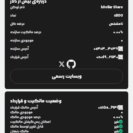
درباره‌ی
بیش از دلار
bDollar Share
نام توکن
sBDO
نماد
نامشخص
عرضه کل
0.00%
درصد مالکیت سازنده
0
موجودی سازنده
0x4c4...4c36
آدرس سازنده
0x0d9...2740
آدرس قرارداد
وبسایت رسمی
وضعیت مالکیت و قرارداد
0x15a...f94f
آدرس مالک قرارداد
0
موجودی مالک
0.00%
درصد موجودی مالک
خیر
امکان پس‌گرفتن مالکیت
خیر
قابل تغییر توسط مالک
خیر
مالک پنهان