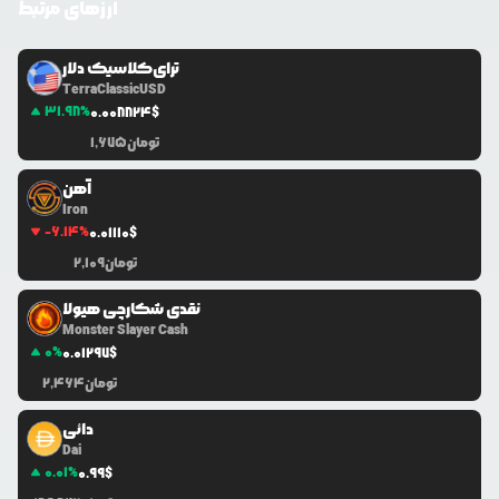
ارزهای مرتبط
ترای‌کلاسیک دلار
TerraClassicUSD
31.98
%
0.0
08824
$
تومان
1,675
آهن
Iron
-6.14
%
0.0
1110
$
تومان
2,109
نقدی شکارچی هیولا
Monster Slayer Cash
0
%
0.0
1297
$
تومان
2,464
دائی
Dai
0.01
%
0.99
$