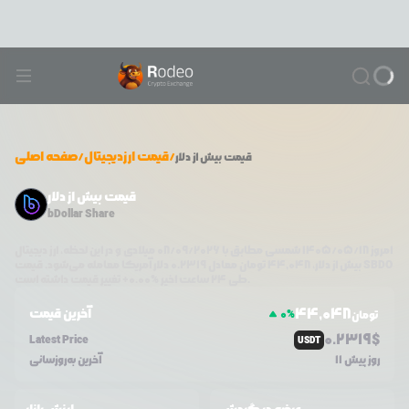
/
قیمت ارزدیجیتال
/
صفحه اصلی
قیمت
بیش از دلار
قیمت بیش از دلار
bDollar Share
امروز
۱۴۰۵/۰۵/۱۸
شمسی مطابق با
08/09/2026
میلادی و در این لحظه، ارز دیجیتال
SBDO
دلار آمریکا معامله می‌شود. قیمت
بیش از دلار
،
44,048
تومان معادل
0.2319
تغییر قیمت داشته است.
طی ۲۴ ساعت اخیر %
0.00
+
44,048
آخرین قیمت
0
%
تومان
0.2319
$
Latest Price
USDT
11 روز پیش
آخرین به‌روزسانی