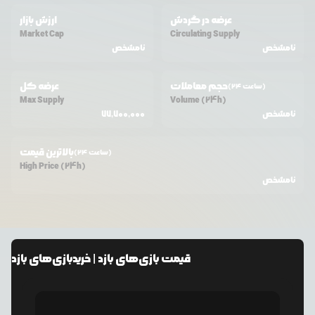
عرضه در گردش
ارزش بازار
Market Cap
Circulating Supply
نامشخص
نامشخص
حجم معاملات
عرضه کل
(24 ساعت)
Max Supply
Volume (24h)
نامشخص
77,700,000
بالاترین قیمت
(24 ساعت)
High Price (24h)
نامشخص
قیمت
بازی‌های بازد
| خرید
بازی‌های بازد