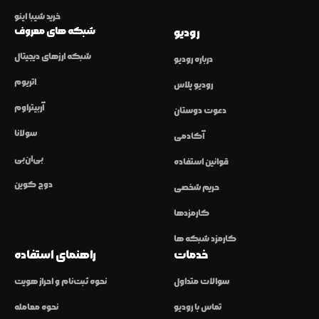
خرید شیبا اینو
شبکه های معروف
رودیو
شبکه ارزهای دیجیتال
درباره رودیو
اتریوم
رودیو پلاس
آربیتراوم
دعوت دوستان
سولانا
آکادمی
بی‌ان‌بی
قوانین استفاده
دوج کوین
حریم شخصی
کارمزدها
کارمزد شبکه ها
خدمات
راهنمای استفاده
سوالات متداول
نحوه ثبت‌نام و احراز هویت
تماس با رودیو
نحوه معامله