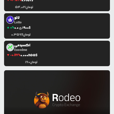
-3.76
%
0.2876
$
تومان
54,021
لاتو
Lotto
0
%
0.0
1900
$
5
تومان
0.3568
اکسیدمی
Exeedme
-0.86
%
0.0
008571
$
تومان
160