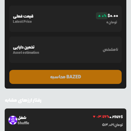
$
0.00
%
0
قیمت فعلی
Latest Price
0
تومان
تخمین دارایی
نامشخص
Asset estimation
محاسبه BAZED
رفتار ارزهای مشابه
-3.76
%
0.2876
$
شفل
Shuffle
تومان
54,021