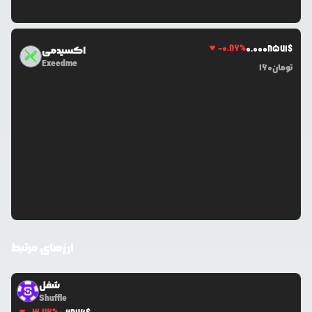
-0.86
%
0.0
008571
$
اکسیدمی
Exeedme
تومان
160
ارزهای مرتبط
شفل
Shuffle