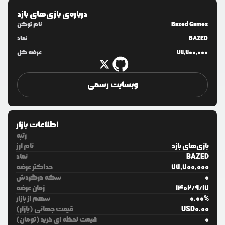
درباره‌ی
بازی‌های بازد
Bazed Games
نام توکن
BAZED
نماد
77,700,000
عرضه کل
وبسایت رسمی
اطلاعات بازار
رتبه
بازی‌های بازد
نام ارز
BAZED
نماد
77,700,000
حداکثر عرضه
0
سکه درگردش
17
/
9
/
1402
زمان عرضه
%
0.00
سهم از بازار
0.00
USD
قیمت جهانی (بازار)
0
قیمت لحظه ای خرید (تومان)