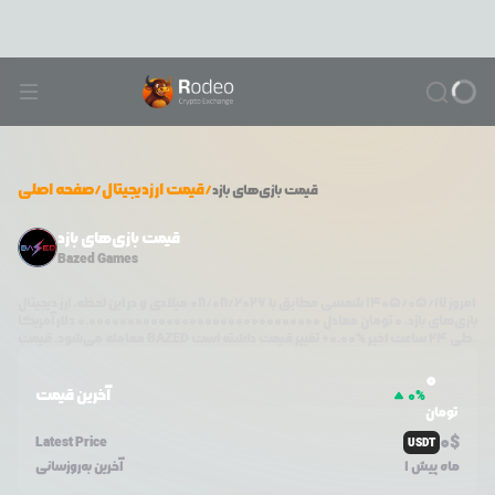
/
قیمت ارزدیجیتال
/
صفحه اصلی
قیمت
بازی‌های بازد
قیمت بازی‌های بازد
Bazed Games
امروز
۱۴۰۵/۰۵/۱۷
شمسی مطابق با
08/08/2026
میلادی و در این لحظه، ارز دیجیتال
بازی‌های بازد
،
0
تومان معادل
0.000000000000000000000000000000
دلار آمریکا
تغییر قیمت داشته است.
طی ۲۴ ساعت اخیر %
0.00
+
BAZED
معامله می‌شود. قیمت
0
آخرین قیمت
0
%
تومان
0
$
Latest Price
USDT
1 ماه پیش
آخرین به‌روزسانی