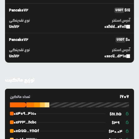
PancakeV2
$
17
USDT
آدرس استخر
نوع نقدینگی
UniV2
0x8dd...a6e8
PancakeV2
$
0
USDT
آدرس استخر
نوع نقدینگی
UniV2
0xec7...d31e
توزیع مالکیت
1606
تعداد مالکین
0x4e9...41c0
$
81.85
0x223...8cbc
$
39
0x575...685f
$
30.04