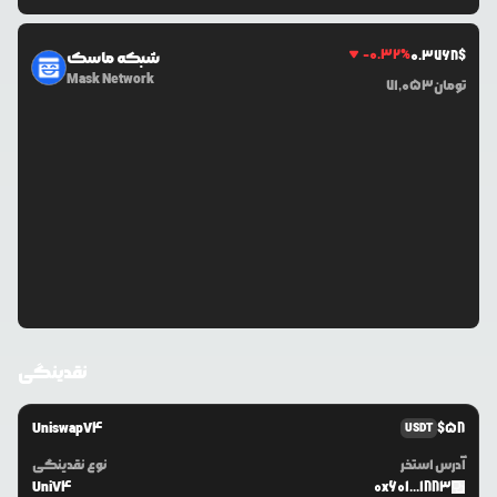
-0.32
%
0.3768
$
شبکه ماسک
Mask Network
تومان
71,053
نقدینگی
UniswapV4
$
58
USDT
آدرس استخر
نوع نقدینگی
UniV4
0x601...1883