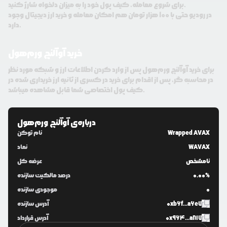
برای شروع معامله، کیف پول خود را به میزان دلخواه شارژ کنید.
در رودیو حتی با 100 هزار تومان هم امکان معامله و خرید ارز دیجیتال وجود
دارد.
خرید آوآلنچ ورم‌هول
برای خرید آوآلنچ ورم‌هول پس از وارد کردن اطلاعات ارز و شبکه مورد نظر
در محاسبه گر، پس از اقدام برای خرید در کسری از ثانیه ارز خریداری شده در
کیف پول اختصاصی شما قابل مشاهده میباشد.
درباره‌ی
آوآلنچ ورم‌هول
Wrapped AVAX
نام توکن
WAVAX
نماد
نامشخص
عرضه کل
0.00%
درصد مالکیت سازنده
0
موجودی سازنده
0xb6f...a6e7
آدرس سازنده
0x964...a817
آدرس قرارداد