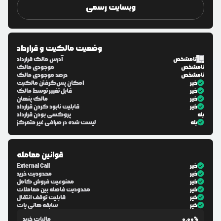
وبسایت رسمی
وضعیت مالکیت و قرارداد
نامشخص
آدرس مالک قرارداد
نامشخص
موجودی مالک
نامشخص
درصد موجودی مالک
خیر
امکان پس‌گرفتن مالکیت
خیر
قابل تغییر توسط مالک
خیر
مالک پنهان
خیر
قابلیت نابود کردن قرارداد
بله
پروکسی بودن قرارداد
بله
لیست شده در صرافی غیر متمرکز
قوانین معامله
خیر
External Call
خیر
محدودیت خرید
خیر
ممنوعیت فروش کامل
خیر
محدودیت فاصله بین معاملات
خیر
قابلیت توقف انتقال
خیر
سابقه هانی پات
0.00%
مالیات خرید