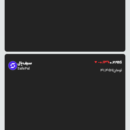
-0.13
%
0.2198
$
سیف‌پال
SafePal
تومان
41,457