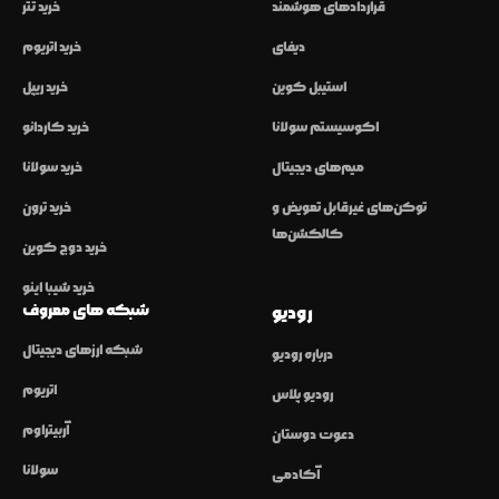
قراردادهای هوشمند
خرید تتر
دیفای
خرید اتریوم
استیبل کوین
خرید ریپل
اکوسیستم سولانا
خرید کاردانو
میم‌های دیجیتال
خرید سولانا
توکن‌های غیرقابل تعویض و
خرید ترون
کالکشن‌ها
خرید دوج کوین
خرید شیبا اینو
شبکه های معروف
رودیو
شبکه ارزهای دیجیتال
درباره رودیو
اتریوم
رودیو پلاس
آربیتراوم
دعوت دوستان
سولانا
آکادمی