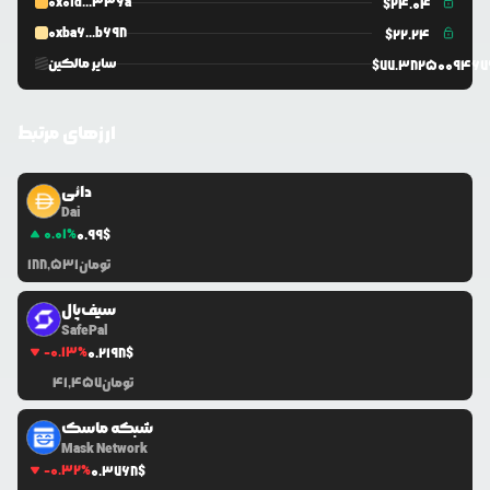
0x01d...336a
$
24.04
0xba6...b698
$
22.24
سایر مالکین
$
77.382500946
ارزهای مرتبط
دائی
Dai
0.01
%
0.99
$
تومان
188,531
سیف‌پال
SafePal
-0.13
%
0.2198
$
تومان
41,457
شبکه ماسک
Mask Network
-0.32
%
0.3768
$