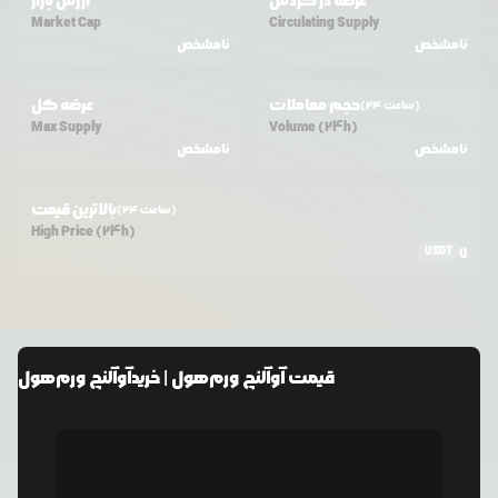
عرضه در گردش
ارزش بازار
Market Cap
Circulating Supply
نامشخص
نامشخص
حجم معاملات
عرضه کل
(24 ساعت)
Max Supply
Volume (24h)
نامشخص
نامشخص
بالاترین قیمت
(24 ساعت)
High Price (24h)
USDT
7
قیمت
آوآلنچ ورم‌هول
| خرید
آوآلنچ ورم‌هول