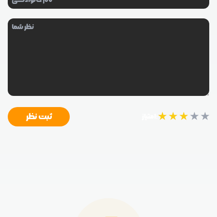
★
★
★
★
★
ثبت نظر
امتیاز: