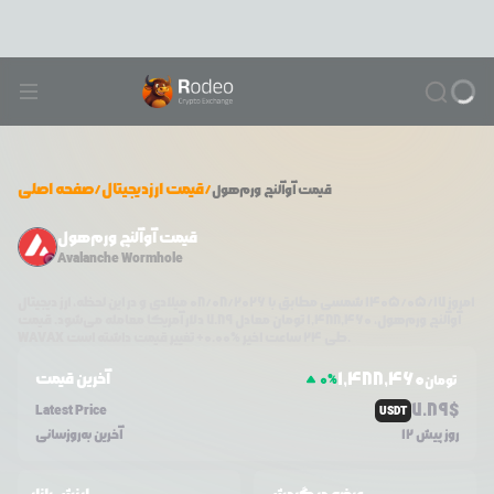
/
قیمت ارزدیجیتال
/
صفحه اصلی
قیمت
آوآلنچ ورم‌هول
قیمت آوآلنچ ورم‌هول
Avalanche Wormhole
امروز
۱۴۰۵/۰۵/۱۷
شمسی مطابق با
08/08/2026
میلادی و در این لحظه، ارز دیجیتال
آوآلنچ ورم‌هول
،
1,488,460
تومان معادل
7.89
دلار آمریکا معامله می‌شود. قیمت
تغییر قیمت داشته است.
طی ۲۴ ساعت اخیر %
0.00
+
WAVAX
1,488,460
آخرین قیمت
0
%
تومان
7.89
$
Latest Price
USDT
12 روز پیش
آخرین به‌روزسانی