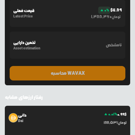
$
7.89
%
0
قیمت فعلی
Latest Price
1,488,460
تومان
تخمین دارایی
نامشخص
Asset estimation
محاسبه WAVAX
رفتار ارزهای مشابه
0.01
%
0.99
$
دائی
Dai
تومان
188,531