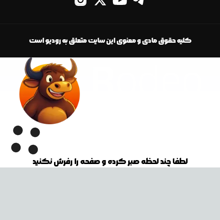
کلیه حقوق مادی و معنوی این سایت متعلق به رودیو است
لطفا چند لحظه صبر کرده و صفحه را رفرش نکنید