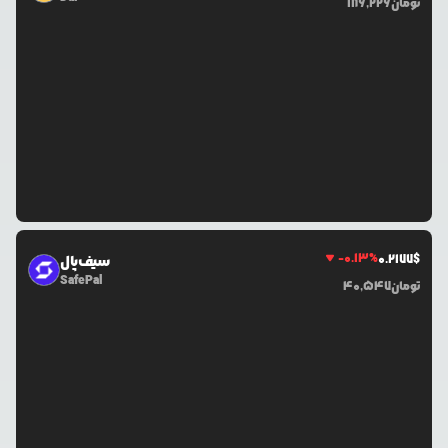
تومان
186,226
-0.13
%
0.2177
$
سیف‌پال
SafePal
تومان
40,547