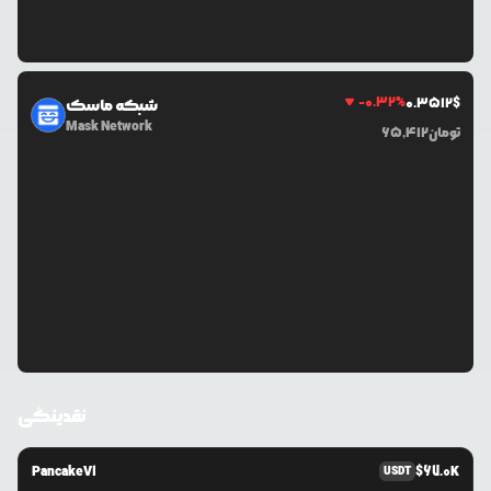
-0.32
%
0.3512
$
شبکه ماسک
Mask Network
تومان
65,412
نقدینگی
PancakeV1
$
67.0K
USDT