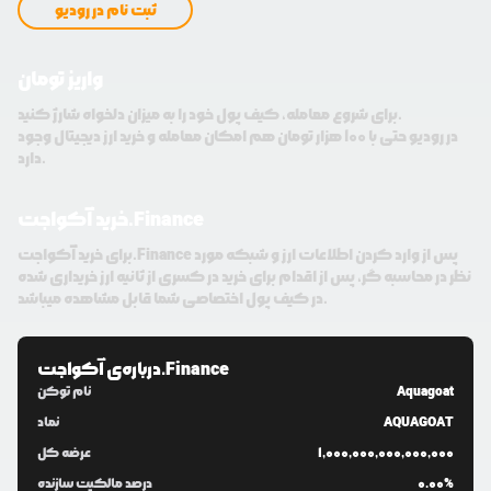
ثبت نام در رودیو
واریز تومان
برای شروع معامله، کیف پول خود را به میزان دلخواه شارژ کنید.
در رودیو حتی با 100 هزار تومان هم امکان معامله و خرید ارز دیجیتال وجود
دارد.
خرید آکواجت.Finance
برای خرید آکواجت.Finance پس از وارد کردن اطلاعات ارز و شبکه مورد
نظر در محاسبه گر، پس از اقدام برای خرید در کسری از ثانیه ارز خریداری شده
در کیف پول اختصاصی شما قابل مشاهده میباشد.
آکواجت.Finance
درباره‌ی
Aquagoat
نام توکن
AQUAGOAT
نماد
1,000,000,000,000,000
عرضه کل
0.00%
درصد مالکیت سازنده