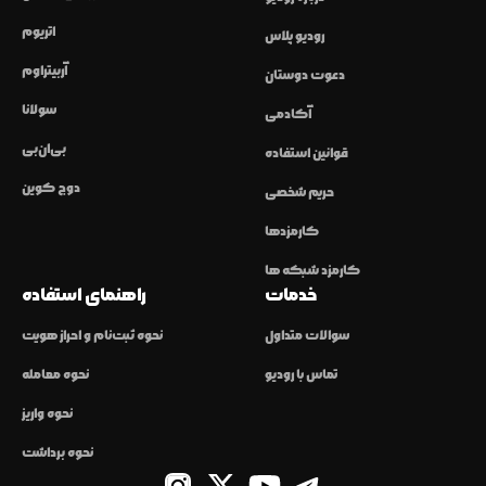
اتریوم
رودیو پلاس
آربیتراوم
دعوت دوستان
سولانا
آکادمی
بی‌ان‌بی
قوانین استفاده
دوج کوین
حریم شخصی
کارمزدها
کارمزد شبکه ها
خدمات
راهنمای استفاده
سوالات متداول
نحوه ثبت‌نام و احراز هویت
تماس با رودیو
نحوه معامله
نحوه واریز
نحوه برداشت