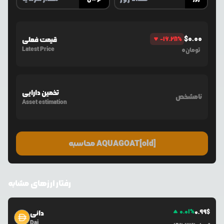
$
0.00
%
-16.28
قیمت فعلی
Latest Price
0
تومان
تخمین دارایی
نامشخص
Asset estimation
محاسبه AQUAGOAT[old]
رفتار ارزهای مشابه
0.01
%
0.99
$
دائی
Dai