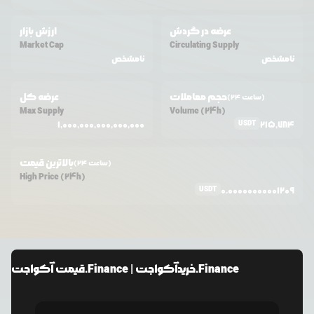
عرضه در گردش
ارزش بازار
Market Cap
Circulating Supply
نامشخص
نامشخص
حجم معاملات
عرضه کل
(24 ساعت)
Max Supply
Volume (24h)
USDT
1,000,000,000,000,000
215,784
بالاترین قیمت
(24 ساعت)
High Price (24h)
USDT
0.00000000001209
آکواجت.Finance
| خرید
آکواجت.Finance
قیمت