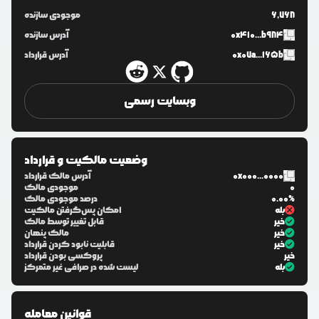
6,768
موجودی سازنده
0x410...b984
آدرس سازنده
0x07a...165b
آدرس قرارداد
وبسایت رسمی
وضعیت مالکیت و قرارداد
0x000...0000
آدرس مالک قرارداد
0
موجودی مالک
0.00%
درصد موجودی مالک
بله
امکان پس‌گرفتن مالکیت
خیر
قابل تغییر توسط مالک
خیر
مالک پنهان
خیر
قابلیت نابود کردن قرارداد
خیر
پروکسی بودن قرارداد
بله
لیست شده در صرافی غیر متمرکز
قوانین معامله