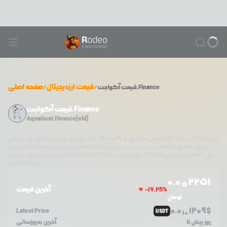
/
قیمت ارزدیجیتال
/
صفحه اصلی
آکواجت.Finance
قیمت
قیمت آکواجت.Finance
AquaGoat.Finance[old]
امروز
۱۴۰۵/۰۵/۱۸
شمسی مطابق با
08/09/2026
میلادی و در این لحظه، ارز دیجیتال
تومان معادل
0.00000000001209
دلار آمریکا
0.000002251
،
آکواجت.Finance
طی ۲۴ ساعت اخیر %
16.27
-
تغییر قیمت
AQUAGOAT[old]
معامله می‌شود. قیمت
داشته است.
0.0
2251
5
آخرین قیمت
-16.28
%
تومان
0.0
1209
$
Latest Price
USDT
10
7 روز پیش
آخرین به‌روزسانی