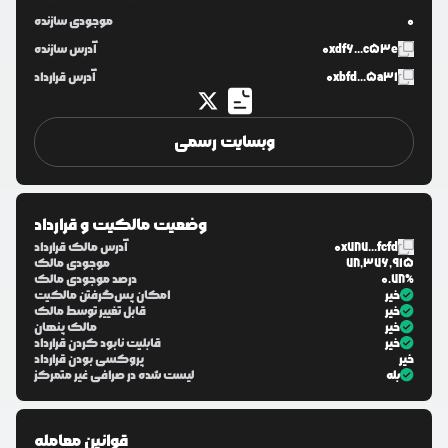
0
موجودی سازنده
0xdf6...c53e
آدرس سازنده
0xbfd...5a31
آدرس قرارداد
وبسایت رسمی
وضعیت مالکیت و قرارداد
0x787...fcfd
آدرس مالک قرارداد
78,376,915
موجودی مالک
0.78%
درصد موجودی مالک
خیر
امکان پس‌گرفتن مالکیت
خیر
قابل تغییر توسط مالک
خیر
مالک پنهان
خیر
قابلیت نابود کردن قرارداد
خیر
پروکسی بودن قرارداد
بله
لیست شده در صرافی غیر متمرکز
قوانین معامله