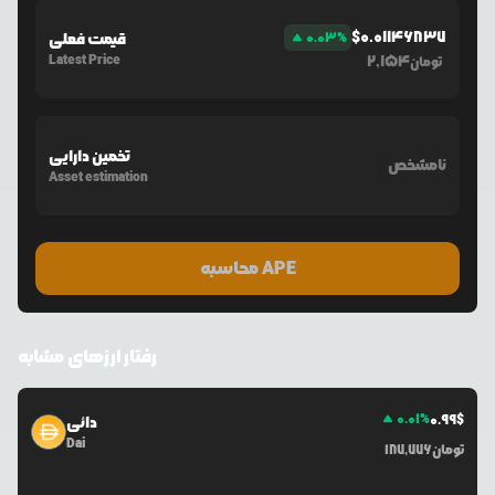
$
0.01146837
%
0.03
قیمت فعلی
Latest Price
2,154
تومان
تخمین دارایی
نامشخص
Asset estimation
محاسبه APE
رفتار ارزهای مشابه
0.01
%
0.99
$
دائی
Dai
تومان
187,776