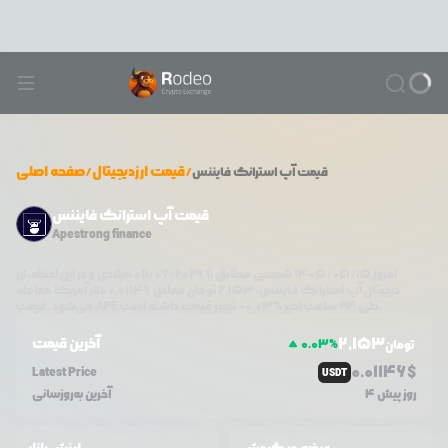
/
قیمت ارزدیجیتال
/
صفحه اصلی
قیمت
آپ استرانگ فایننس
قیمت آپ استرانگ فایننس
Apestrong finance
امروز
۱۴۰۵/۰۵/۱۵
شمسی مطابق با
08/06/2026
میلادی و در این لحظه، ارز
دیجیتال
آپ استرانگ فایننس
،
2,153
تومان معادل
0.01146
دلار آمریکا معامله
تغییر قیمت داشته است.
طی ۲۴ ساعت اخیر %
0.03
+
APE
می‌شود. قیمت
2,153
آخرین قیمت
0.03
%
تومان
0.0
1146
$
Latest Price
USDT
4 روز پیش
آخرین به‌روزسانی