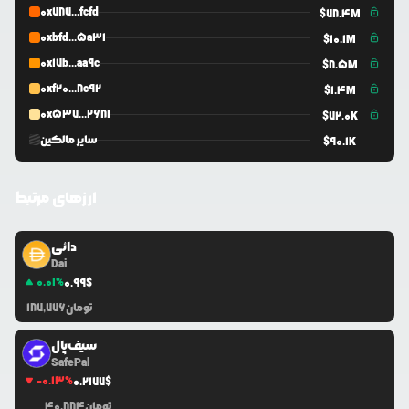
0x787...fcfd
$
78.4M
0xbfd...5a31
$
10.1M
0x17b...aa9c
$
8.5M
0xf20...8c92
$
1.4M
0x537...2681
$
72.0K
سایر مالکین
$
90.1K
ارزهای مرتبط
دائی
Dai
0.01
%
0.99
$
تومان
187,776
سیف‌پال
SafePal
-0.13
%
0.2177
$
تومان
40,884