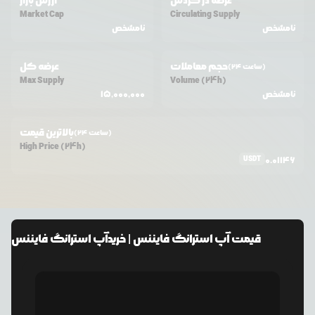
عرضه در گردش
ارزش بازار
Market Cap
Circulating Supply
نامشخص
نامشخص
حجم معاملات
عرضه کل
(24 ساعت)
Max Supply
Volume (24h)
نامشخص
15,000,000
بالاترین قیمت
(24 ساعت)
High Price (24h)
USDT
0.01146
قیمت
آپ استرانگ فایننس
| خرید
آپ استرانگ فایننس