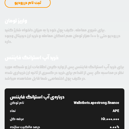
ثبت نام در رودیو
واریز تومان
برای شروع معامله، کیف پول خود را به میزان دلخواه شارژ کنید.
در رودیو حتی با 100 هزار تومان هم امکان معامله و خرید ارز دیجیتال وجود
دارد.
خرید آپ استرانگ فایننس
برای خرید آپ استرانگ فایننس پس از وارد کردن اطلاعات ارز و شبکه مورد
نظر در محاسبه گر، پس از اقدام برای خرید در کسری از ثانیه ارز خریداری شده
در کیف پول اختصاصی شما قابل مشاهده میباشد.
درباره‌ی
آپ استرانگ فایننس
Wallstbets.apestrong.finance
نام توکن
APE
نماد
15,000,000
عرضه کل
0.00%
درصد مالکیت سازنده