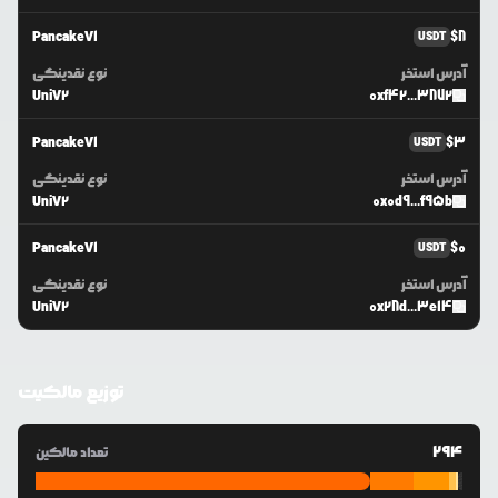
PancakeV1
$
8
USDT
آدرس استخر
نوع نقدینگی
UniV2
0xf42...3872
PancakeV1
$
3
USDT
آدرس استخر
نوع نقدینگی
UniV2
0x0d9...f95b
PancakeV1
$
0
USDT
آدرس استخر
نوع نقدینگی
UniV2
0x28d...3e14
توزیع مالکیت
294
تعداد مالکین