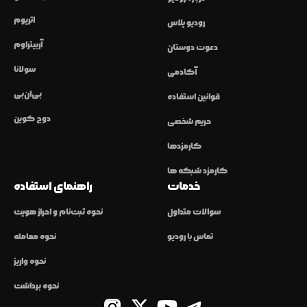
اتریوم
رودیو پلاس
آربیتراوم
دعوت دوستان
سولانا
آکادمی
بی‌ان‌بی
قوانین استفاده
دوج کوین
حریم شخصی
کارمزدها
کارمزد شبکه ها
خدمات
راهنمای استفاده
سوالات متداول
نحوه ثبت‌نام و احراز هویت
تماس با رودیو
نحوه معامله
نحوه واریز
نحوه برداشت