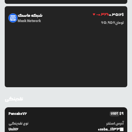
-0.32
%
0.3512
$
شبکه ماسک
Mask Network
تومان
65,956
نقدینگی
PancakeV2
$
9
USDT
آدرس استخر
نوع نقدینگی
UniV2
0xeba...1833