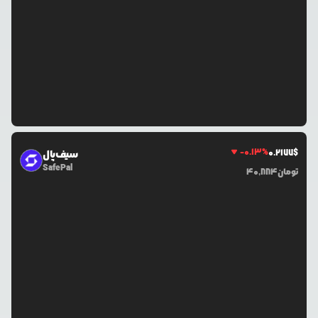
-0.13
%
0.2177
$
سیف‌پال
SafePal
تومان
40,884