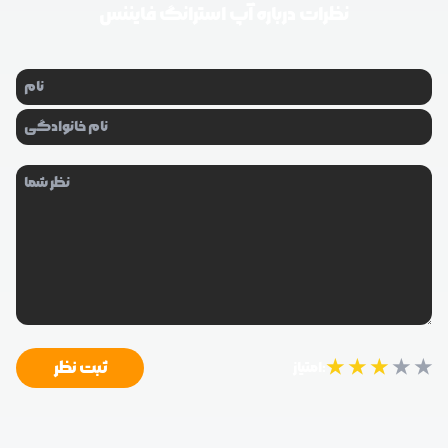
نظرات درباره
آپ استرانگ فایننس
★
★
★
★
★
ثبت نظر
امتیاز: