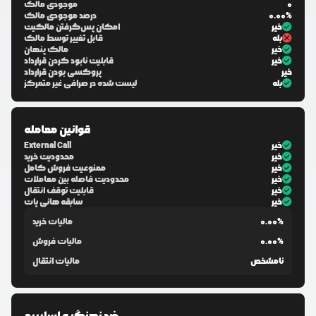
0
موجودی مالک
0.00%
درصد موجودی مالک
خیر
امکان پس‌گرفتن مالکیت
بله
قابل تغییر توسط مالک
خیر
مالک پنهان
خیر
قابلیت نابود کردن قرارداد
خیر
پروکسی بودن قرارداد
بله
لیست شده در صرافی غیر متمرکز
قوانین معامله
خیر
External Call
خیر
محدودیت خرید
خیر
ممنوعیت فروش کامل
خیر
محدودیت فاصله بین معاملات
خیر
قابلیت توقف انتقال
خیر
سابقه هانی پات
0.00%
مالیات خرید
0.00%
مالیات فروش
نامشخص
مالیات انتقال