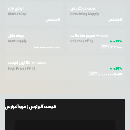
عرضه در گردش
ارزش بازار
Market Cap
Circulating Supply
نامشخص
نامشخص
حجم معاملات
عرضه کل
(24 ساعت)
Max Supply
Volume (24h)
0.21
%
USDT
100,000,000,000
42,100
بالاترین قیمت
(24 ساعت)
High Price (24h)
0.21
%
USDT
0.0000008077
قیمت
آلبرترس
| خرید
آلبرترس