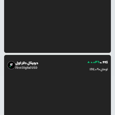
0.04
%
0.99
$
دیجیتال دلار اول
First Digital USD
تومان
187,090