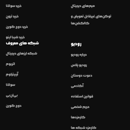
میم‌های دیجیتال
خرید سولانا
توکن‌های غیرقابل تعویض و
خرید ترون
کالکشن‌ها
خرید دوج کوین
خرید شیبا اینو
شبکه های معروف
رودیو
شبکه ارزهای دیجیتال
درباره رودیو
اتریوم
رودیو پلاس
آربیتراوم
دعوت دوستان
سولانا
آکادمی
بی‌ان‌بی
قوانین استفاده
دوج کوین
حریم شخصی
کارمزدها
کارمزد شبکه ها