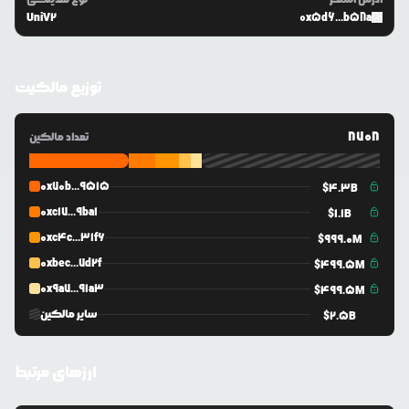
UniV2
0x5d6...b58a
توزیع مالکیت
8708
تعداد مالکین
0x70b...9515
$
4.3B
0xc17...9ba1
$
1.1B
0xc4c...31f6
$
999.0M
0xbec...7d2f
$
499.5M
0x9a7...91a3
$
499.5M
سایر مالکین
$
2.5B
ارزهای مرتبط