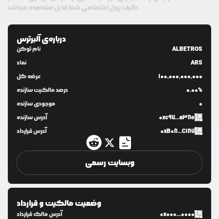
کیف پول اختصاصی شما قابل مشاهده میباشد.
درباره‌ی
آلبرترس
ALBETROS
نام توکن
ARS
نماد
100,000,000,000
عرضه کل
0.00%
درصد مالکیت سازنده
0
موجودی سازنده
0xc97...a38e
آدرس سازنده
0xB08...C187
آدرس قرارداد
وبسایت رسمی
وضعیت مالکیت و قرارداد
0x000...0000
آدرس مالک قرارداد