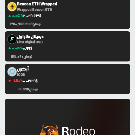
Beacon ETH Wrapped
Wrapped Beacon ETH
0.05
%
2,028.63
$
تومان
380,978,479
دیجیتال دلار اول
First Digital USD
0.04
%
0.99
$
تومان
187,090
آیکون
ICON
-1.80
%
0.0
2128
$
تومان
3,998