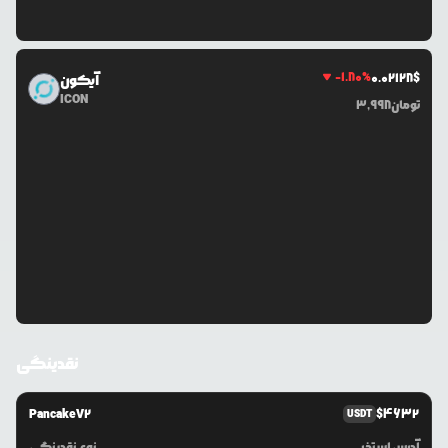
-1.80
%
0.0
2128
$
آیکون
ICON
تومان
3,998
نقدینگی
PancakeV2
$
4632
USDT
آدرس استخر
نوع نقدینگی