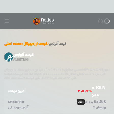
/
قیمت ارزدیجیتال
/
صفحه اصلی
قیمت
آلبرترس
قیمت آلبرترس
ALBETROS
امروز
۱۴۰۵/۰۵/۱۷
شمسی مطابق با
08/08/2026
میلادی و در این لحظه، ارز دیجیتال
آلبرترس
،
0.1516
تومان معادل
0.0000008077
دلار آمریکا معامله می‌شود. قیمت
تغییر قیمت داشته است.
طی ۲۴ ساعت اخیر %
8.63
-
ARS
0.1516
آخرین قیمت
-8.64
%
تومان
0.0
8077
$
Latest Price
USDT
6
5 روز پیش
آخرین به‌روزسانی