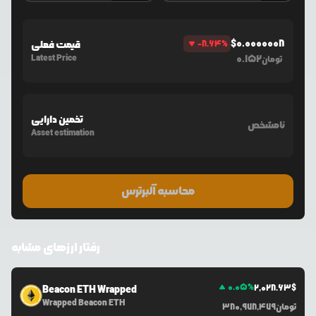
$
0.0000008
%
-8.64
قیمت فعلی
Latest Price
0.152
تومان
تخمین دارایی
نامشخص
Asset estimation
محاسبه آلبرترس
رفتار ارزهای مشابه
0.05
%
2,028.63
$
Beacon ETH Wrapped
Wrapped Beacon ETH
تومان
380,978,479