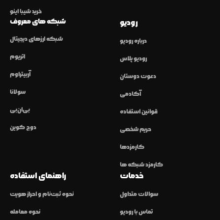
خرید شیبا اینو
شبکه های معروف
رودیو
شبکه ارزهای دیجیتال
درباره رودیو
اتریوم
رودیو پلاس
آربیتراوم
دعوت دوستان
سولانا
آکادمی
بی‌ان‌بی
قوانین استفاده
دوج کوین
حریم شخصی
کارمزدها
کارمزد شبکه ها
خدمات
راهنمای استفاده
سوالات متداول
نحوه ثبت‌نام و احراز هویت
تماس با رودیو
نحوه معامله