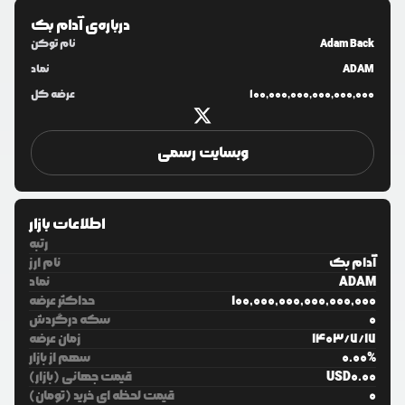
درباره‌ی
آدام بک
Adam Back
نام توکن
ADAM
نماد
100,000,000,000,000,000
عرضه کل
وبسایت رسمی
اطلاعات بازار
رتبه
آدام بک
نام ارز
ADAM
نماد
100,000,000,000,000,000
حداکثر عرضه
0
سکه درگردش
17
/
7
/
1403
زمان عرضه
%
0.00
سهم از بازار
0.00
USD
قیمت جهانی (بازار)
0
قیمت لحظه ای خرید (تومان)