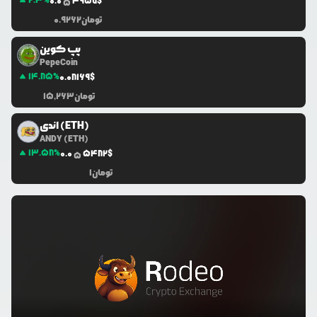
2.3
%
0.0
4957
$
5
تومان
0.9262
پپ کوین
PepeCoin
14.85
%
0.0
8169
$
تومان
15,263
اندی (ETH)
ANDY (ETH)
13.58
%
0.0
5482
$
5
تومان
1