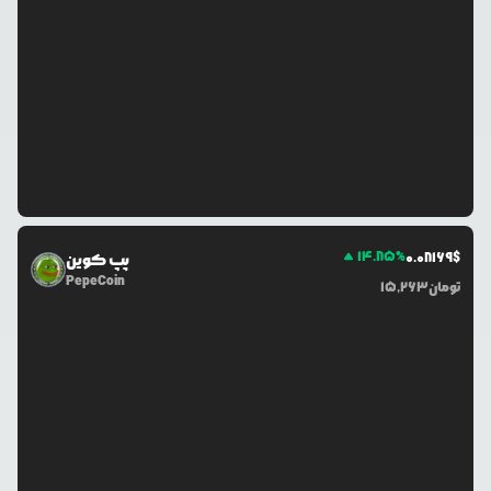
14.85
%
0.0
8169
$
پپ کوین
PepeCoin
تومان
15,263