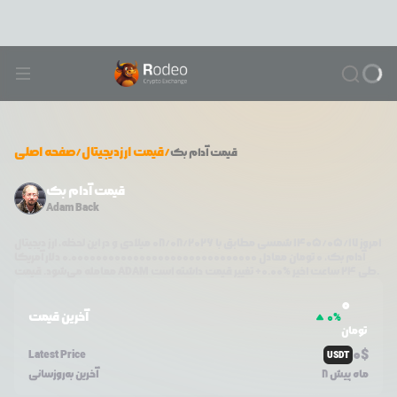
/
قیمت ارزدیجیتال
/
صفحه اصلی
قیمت
آدام بک
قیمت آدام بک
Adam Back
امروز
۱۴۰۵/۰۵/۱۷
شمسی مطابق با
08/08/2026
میلادی و در این لحظه، ارز دیجیتال
آدام بک
،
0
تومان معادل
0.000000000000000000000000000000
دلار آمریکا
تغییر قیمت داشته است.
طی ۲۴ ساعت اخیر %
0.00
+
ADAM
معامله می‌شود. قیمت
0
آخرین قیمت
0
%
تومان
0
$
Latest Price
USDT
8 ماه پیش
آخرین به‌روزسانی