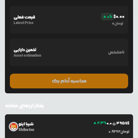
$
0.00
%
0
قیمت فعلی
Latest Price
0
تومان
تخمین دارایی
نامشخص
Asset estimation
محاسبه آدام بک
رفتار ارزهای مشابه
2.3
%
0.0
4957
$
شیبا اینو
5
Shiba Inu
تومان
0.9262