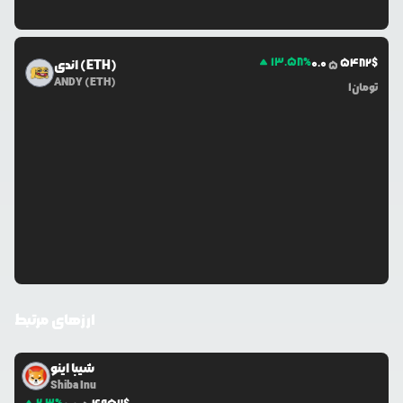
13.58
%
0.0
5482
$
اندی (ETH)
5
ANDY (ETH)
تومان
1
ارزهای مرتبط
شیبا اینو
Shiba Inu