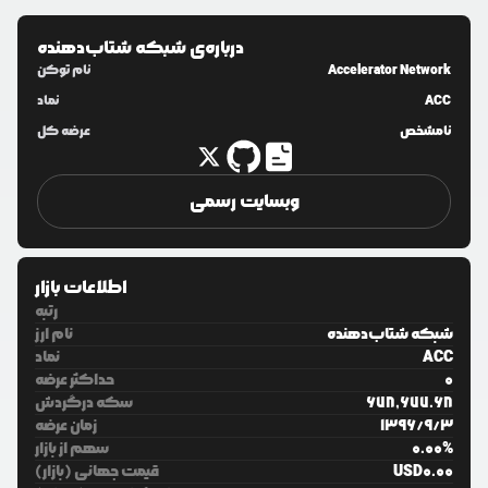
درباره‌ی
شبکه شتاب‌دهنده
Accelerator Network
نام توکن
ACC
نماد
نامشخص
عرضه کل
وبسایت رسمی
اطلاعات بازار
رتبه
شبکه شتاب‌دهنده
نام ارز
ACC
نماد
0
حداکثر عرضه
678,677.68
سکه درگردش
3
/
9
/
1396
زمان عرضه
%
0.00
سهم از بازار
0.00
USD
قیمت جهانی (بازار)