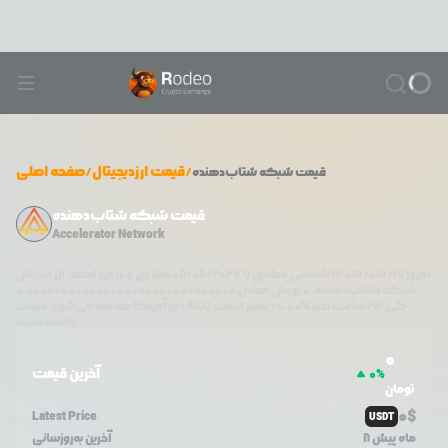
/
قیمت ارزدیجیتال
/
صفحه اصلی
قیمت
شبکه شتاب‌دهنده
قیمت شبکه شتاب‌دهنده
Accelerator Network
امروز
۱۴۰۵/۰۵/۱۷
شمسی مطابق با
08/08/2026
میلادی و در این لحظه، ارز دیجیتال
شبکه شتاب‌دهنده
،
0
تومان معادل
0.000000000000000000000000000000
طی ۲۴ ساعت اخیر %
0.00
+
تغییر قیمت
ACC
دلار آمریکا معامله می‌شود. قیمت
داشته است.
0
آخرین قیمت
0
%
تومان
0
$
Latest Price
USDT
8 ماه پیش
آخرین به‌روزسانی