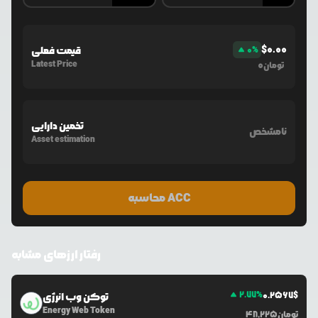
$
0.00
%
0
قیمت فعلی
Latest Price
0
تومان
تخمین دارایی
نامشخص
Asset estimation
محاسبه ACC
رفتار ارزهای مشابه
2.77
%
0.2567
$
توکن وب انرژی
Energy Web Token
تومان
48,225