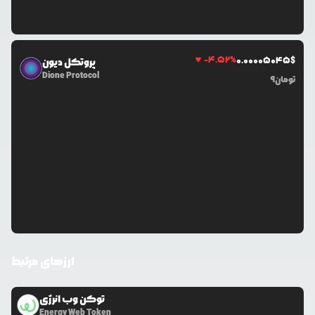
-4.52
%
0.0
0005045
$
پروتکل دیون
Dione Protocol
تومان
9
ارزهای مرتبط
توکن وب انرژی
Energy Web Token