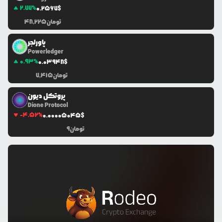
2.77
%
0.2567
$
تومان
48,225
پاورلجر
Powerledger
0.93
%
0.0
3948
$
تومان
7,415
پروتکل دیون
Dione Protocol
-4.52
%
0.0
0005045
$
تومان
9