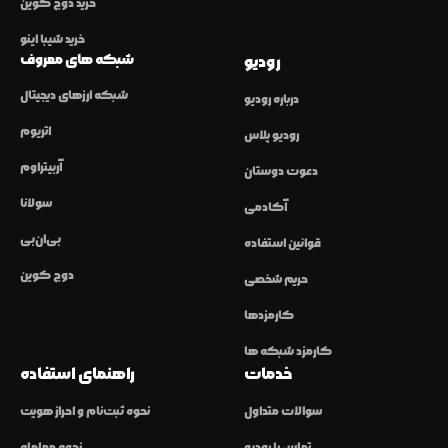
خرید دوج کوین
خرید شیبا اینو
شبکه های معروف
رودیو
شبکه ارزهای دیجیتال
درباره رودیو
اتریوم
رودیو پلاس
آربیتراوم
دعوت دوستان
سولانا
آکادمی
بی‌ان‌بی
قوانین استفاده
دوج کوین
حریم شخصی
کارمزدها
کارمزد شبکه ها
خدمات
راهنمای استفاده
سوالات متداول
نحوه ثبت‌نام و احراز هویت
تماس با رودیو
نحوه معامله