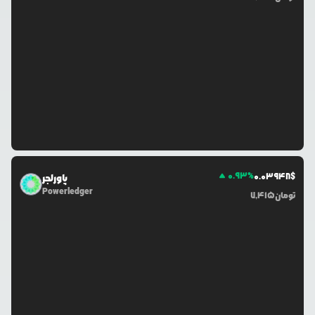
0.93
%
0.0
3948
$
پاورلجر
Powerledger
تومان
7,415