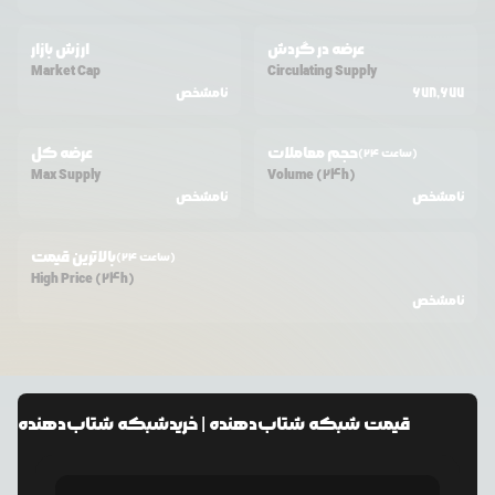
عرضه در گردش
ارزش بازار
Market Cap
Circulating Supply
678,677
نامشخص
حجم معاملات
عرضه کل
(24 ساعت)
Max Supply
Volume (24h)
نامشخص
نامشخص
بالاترین قیمت
(24 ساعت)
High Price (24h)
نامشخص
قیمت
شبکه شتاب‌دهنده
| خرید
شبکه شتاب‌دهنده