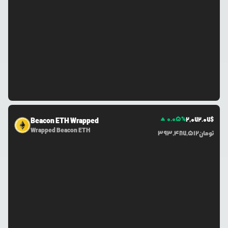
0.05
%
2,072.07
$
Beacon ETH Wrapped
Wrapped Beacon ETH
تومان
393,487,512