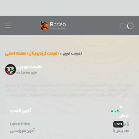
/
قیمت ارزدیجیتال
/
صفحه اصلی
لوریج 0x
قیمت
قیمت لوریج 0x
0x Leverage
امروز
۱۴۰۵/۰۵/۱۷
شمسی مطابق با
08/08/2026
میلادی و در این لحظه، ارز دیجیتال
تومان معادل
0.000000000000000000000000000000
دلار آمریکا
0
،
لوریج 0x
تغییر قیمت داشته است.
طی ۲۴ ساعت اخیر %
0.00
+
0XL
معامله می‌شود. قیمت
0
آخرین قیمت
0
%
تومان
0
$
Latest Price
USDT
8 ماه پیش
آخرین به‌روزسانی