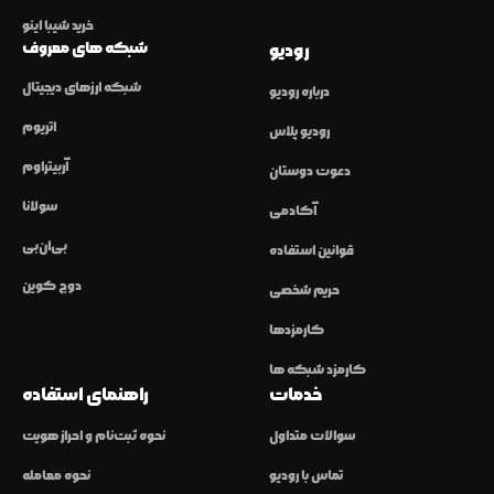
خرید شیبا اینو
شبکه های معروف
رودیو
شبکه ارزهای دیجیتال
درباره رودیو
اتریوم
رودیو پلاس
آربیتراوم
دعوت دوستان
سولانا
آکادمی
بی‌ان‌بی
قوانین استفاده
دوج کوین
حریم شخصی
کارمزدها
کارمزد شبکه ها
خدمات
راهنمای استفاده
سوالات متداول
نحوه ثبت‌نام و احراز هویت
تماس با رودیو
نحوه معامله