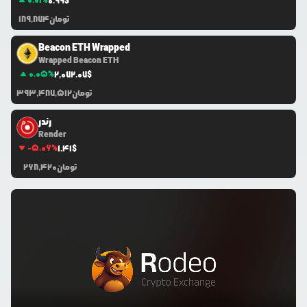
0.01
%
0.99
$
تومان
189,874
Beacon ETH Wrapped
Wrapped Beacon ETH
0.05
%
2,072.07
$
تومان
393,487,512
رندر
Render
-5.06
%
1.41
$
تومان
268,420