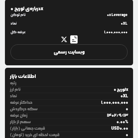
لوریج 0x
درباره‌ی
0x Leverage
نام توکن
0XL
نماد
1,000,000,000
عرضه کل
وبسایت رسمی
اطلاعات بازار
رتبه
لوریج 0x
نام ارز
0XL
نماد
1,000,000,000
حداکثر عرضه
0
سکه درگردش
13
/
9
/
1402
زمان عرضه
%
0.00
سهم از بازار
0.00
USD
قیمت جهانی (بازار)
0
قیمت لحظه ای خرید (تومان)