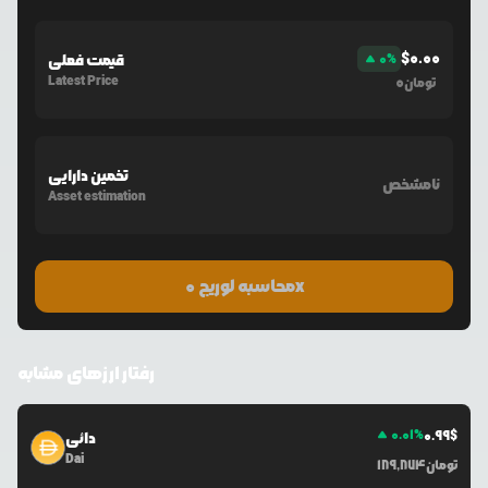
$
0.00
%
0
قیمت فعلی
Latest Price
0
تومان
تخمین دارایی
نامشخص
Asset estimation
محاسبه لوریج 0x
رفتار ارزهای مشابه
0.01
%
0.99
$
دائی
Dai
تومان
189,874