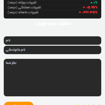
%
0
تغییرات روزانه (درصد)
%
-5.98
تغییرات هفتگی (درصد)
%
-43.45
تغییرات ماهانه (درصد)
لوریج 0x
نظرات درباره