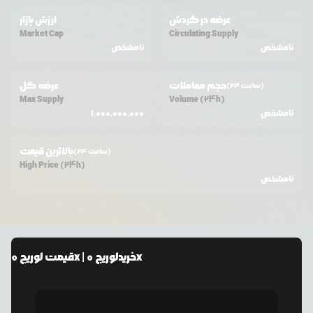
عرضه در گردش
ارزش بازار
Market Cap
Circulating Supply
نامشخص
نامشخص
حجم معاملات
عرضه کل
(24 ساعت)
Max Supply
Volume (24h)
نامشخص
1,000,000,000
بالاترین قیمت
(24 ساعت)
High Price (24h)
نامشخص
لوریج 0x
| خرید
لوریج 0x
قیمت