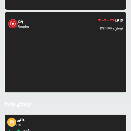
-5.06
%
1.41
$
رندر
Render
تومان
268,420
ارزهای مرتبط
دائی
Dai